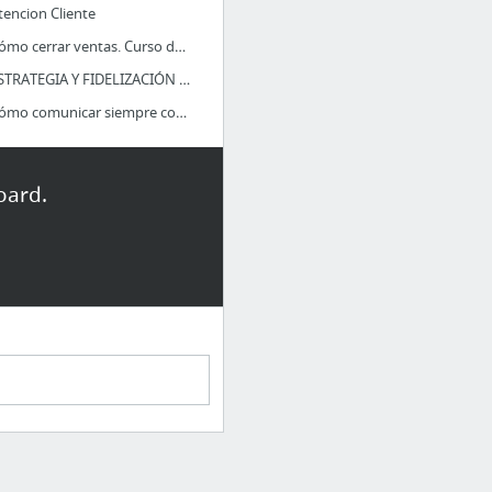
tencion Cliente
03. Cómo cerrar ventas. Curso de Ventas con Jorge Martínez
02. ESTRATEGIA Y FIDELIZACIÓN DE CLIENTES
01. Cómo comunicar siempre con eficacia: Ángel Lafuente at TEDxCanarias
RA 2
oard.
158
zizkiak
zizkiak.pdf
uskal gramatika ariketak
01.HOBE GENUKE HORIEN ANTZA BAGENU 2
ausalak
e
 FOL