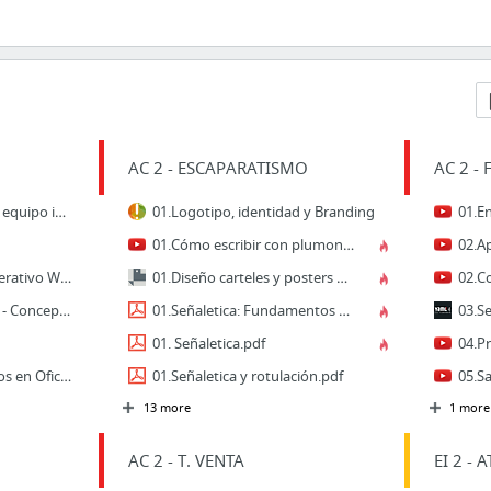
AC 2 - ESCAPARATISMO
AC 2 - 
01.Componentes de un equipo informático
01.Logotipo, identidad y Branding
01.Cómo escribir con plumones ( rotular cartel ) - Números
03.El Nuevo sistema operativo Windows 10, características y recomendaciones
01.Diseño carteles y posters publicitarios. Diseñador gráfico freelance
03.Sistemas Operativos - Conceptos
01.Señaletica: Fundamentos y conceptos.pdf
01. Señaletica.pdf
04.Prevención de Riesgos en Oficinas
01.Señaletica y rotulación.pdf
13 more
1 more
AC 2 - T. VENTA
EI 2 - A