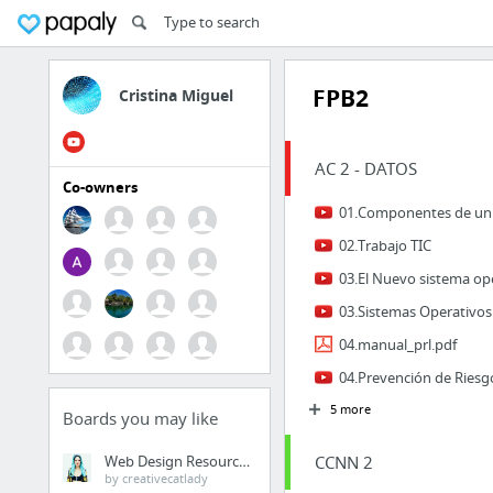
FPB2
Cristina Miguel
AC 2 - DATOS
Co-owners
02.Trabajo TIC
04.manual_prl.pdf
5 more
Boards you may like
Web Design Resources
CCNN 2
by creativecatlady