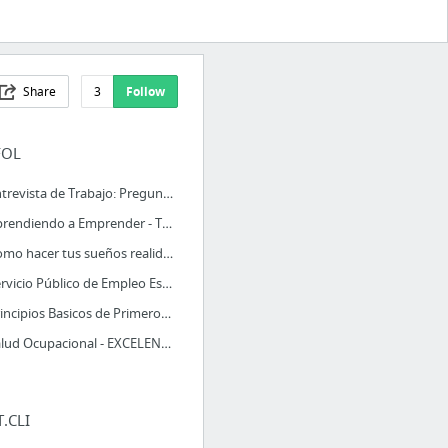
Share
3
Follow
FOL
01.Entrevista de Trabajo: Preguntas y Respuestas más Frecuentes
02.Aprendiendo a Emprender - Toma de Decisiones
02.Como hacer tus sueños realidad, pruebalo porque funciona
03.Servicio Público de Empleo Estatal -
04.Principios Basicos de Primeros Auxilios
05.Salud Ocupacional - EXCELENTE VIDEO
T.CLI