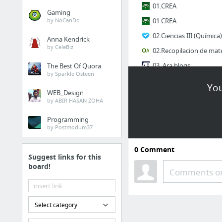
01.CREA
Gaming
by NoCanDo
01.CREA
02.Ciencias III (Química)
Anna Kendrick
by CeleBiz
03. Ara blogs
The Best Of Quora
by Sparkle Osteen
03.experimentos
You
WEB_Design
by ABIR HASAN ZOHA
EI 2 - DATOS
Programming
01.El código binario | E
by Postmodum37
0
Comment
Suggest links for this
board!
Comments or
04.CABLEADO_ESTRUC.
Select category
4 more