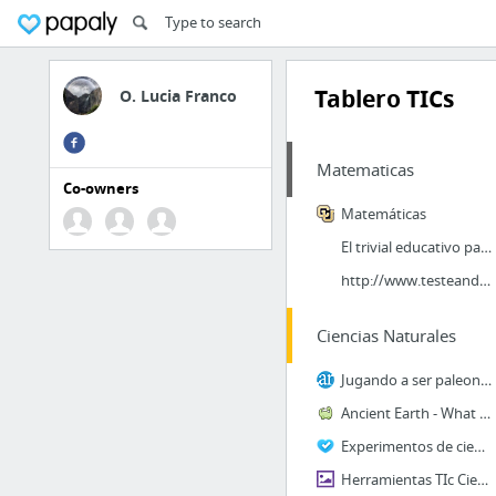
Tablero TICs
O. Lucia Franco
Matematicas
Co-owners
Matemáticas
El trivial educativo para colegios
http://www.testeando.es/test.asp?idA=64&idT=luvxtfuj
Ciencias Naturales
Jugando a ser paleontólogos
Ancient Earth - What the globe used to look like
Experimentos de ciencias naturales
Herramientas TIc Ciencias NAturales