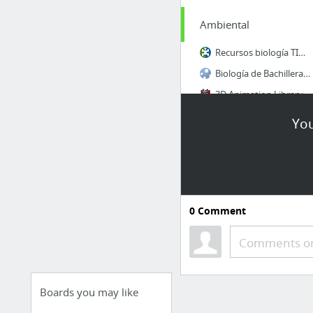
Ambiental
Recursos biología TIC: Nuevas Tecnologías y Educación
Biología de Bachillerato
3D Animation Library :: DNA Learning Center
Stunning Satellite Images of Earth | TIME.com
You
Stunning Satellite Images of Earth | TIME.com
Real-time World Air Quality Index
My First Category
0
Comment
Tu discovery kids
Papaly Help
Comments or
Boards you may like