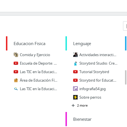
Educacion Fisica
Lenguaje
Comida y Ejercicio
Actividades interactivas
Escuela de Deporte: Rugby (Encuentro HOY)
Storybird Studio: Creative tools for educators
Las TIC en la Educación Física
Tutorial Storybird
Área de Educación Física.
Storybird for Educators
Las TIC en la Educación Física | El Blog de Educación y TIC
infografia54.jpg
Sobre perros
2 more
Bienestar