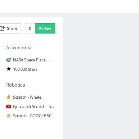
Share
0
Follow
Astronomia
NASA Space Place :: Home :: NASA Space Place
100,000 Stars
Robotica
Scratch - Whale
Ejercicio 5 Scratch - Semáforo sencillo
Scratch - GOOGLE SCRATCH