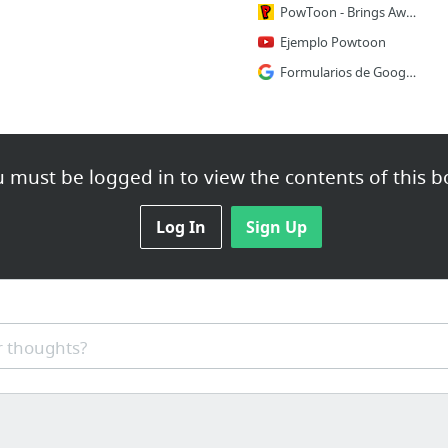
PowToon - Brings Awesomeness to your presentations
Ejemplo Powtoon
Formularios de Google: crea y analiza encuestas de forma gratuita
 must be logged in to view the contents of this b
Log In
Sign Up
 thoughts?