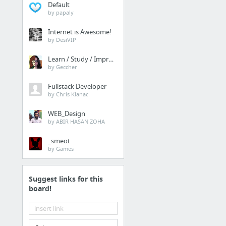
Default
by papaly
Internet is Awesome!
by DesiVIP
Learn / Study / Improve
by Geccher
Fullstack Developer
by Chris Klanac
WEB_Design
by ABIR HASAN ZOHA
_smeot
by Games
Suggest links for this
board!