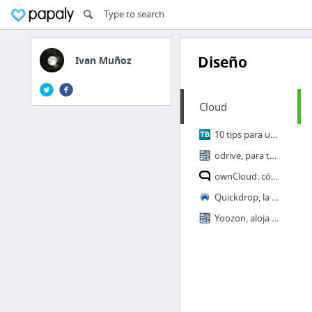
Diseño
Ivan Muñoz
Cloud
10 tips para usar Dropbox
odrive, para tener en un solo sitio todo lo que guardamos en la nube
ownCloud: cómo crear tu propia nube paso a paso
Quickdrop, la mejor extensión para vincular Dropbox a Chrome - Omicrono
Yoozon, aloja sitios en WordPress o Joomla dentro de Dropbox