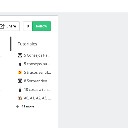
Share
0
Follow
Tutoriales
tical Illusion Paintings by Rob Gonsalves «TwistedSifter
5 Consejos Para Lograr Mejores Time-Lapses
5 consejos para montar tu primer estudio de diseño
5 trucos sencillos para que tu computadora vaya rápido | Gadgetmania
es y preparar facturas por Internet
8 Sorprendentes Funciones que Posiblemente No Conozcas de Lightroom 5
 software libre para negocios emprendedores
10 cosas a tener en cuenta para ganar unos premios de diseño
A0, A1, A2, A3, A4, A5, A6, A7, A8, A9, A10 | me gusta la papeleria
11 more