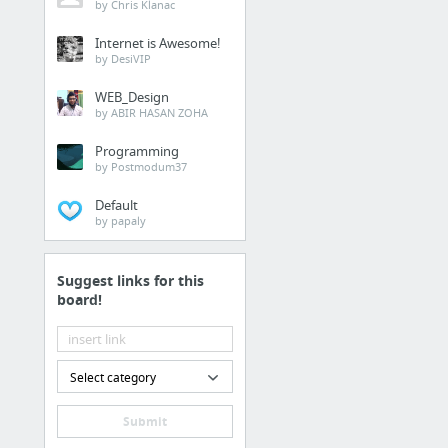
by Chris Klanac
Internet is Awesome!
by DesiVIP
WEB_Design
by ABIR HASAN ZOHA
Programming
by Postmodum37
Default
by papaly
Suggest links for this
board!
Select category
Submit