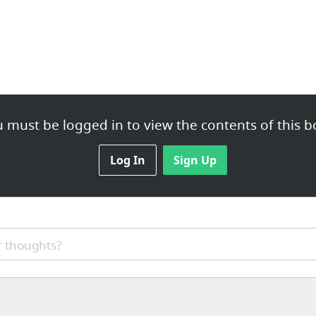
 must be logged in to view the contents of this b
Log In
Sign Up
 thoughts?