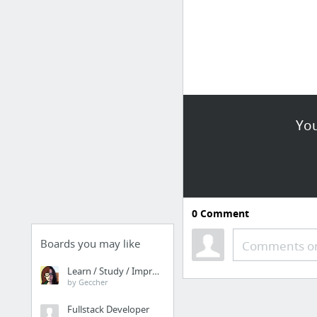
You
0
Comment
Boards you may like
Comments or
Learn / Study / Improve
by Geccher
Fullstack Developer