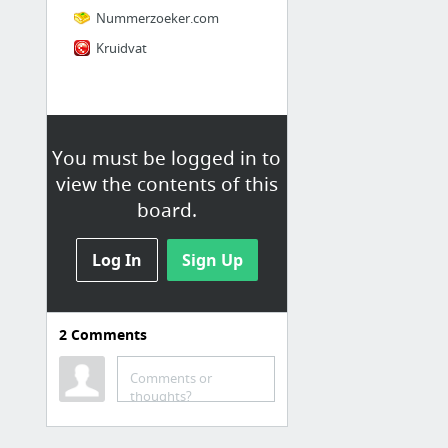
Nummerzoeker.com
Kruidvat
You must be logged in to
view the contents of this
board.
Log In
Sign Up
2
Comments
Sociaal en netwerk
Google maps
Comments or
thoughts?
Vertalen.nu
One Drive