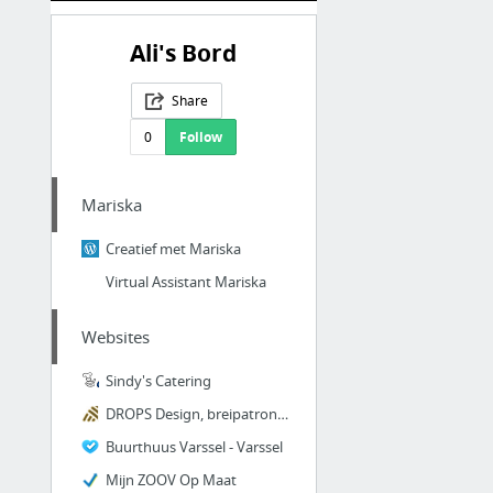
Ali's Bord
Share
0
Follow
Mariska
Creatief met Mariska
Virtual Assistant Mariska
Websites
Sindy's Catering
DROPS Design, breipatronen, haakpatronen & hoge kwaliteit garens
Buurthuus Varssel - Varssel
Mijn ZOOV Op Maat