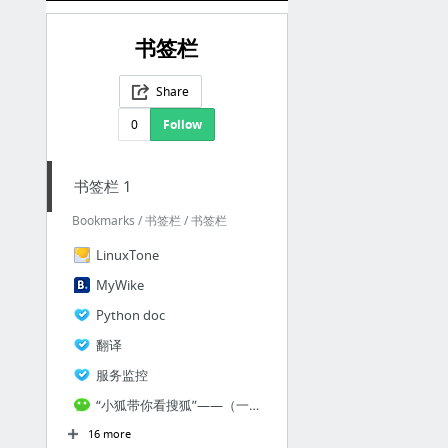
书签栏
Share
0
Follow
书签栏 1
Bookmarks / 书签栏 / 书签栏
LinuxTone
MyWike
Python doc
翻译
服务监控
“小狐带你看搜狐”——（一）把搜狐装进手机，足不出户环览记
16 more