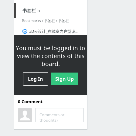
书签栏 5
Bookmarks / 书签栏 / 书签栏
3D云设计_在线室内户型设计_装修设计软件_酷家乐云设计
超级家装_酷家乐
You must be logged in to
图：128元精美青花瓷餐具及国美电器VIP金卡-装修论坛-搜狐家居网
view the contents of this
芍药居社区网 芍药居社区论坛 芍药居官方最大的在线社区门户网
board.
齐家北京装修网-北京建材团购,北京装修设计,北京家具团购
首页 - 高老庄吧 - 装修 家庭 生活 消费 - glz8.com
Log In
Sign Up
16 more
书签栏 9
0
Comment
Bookmarks / 书签栏 / 书签栏
Comments or
thoughts?
券妈妈优惠券网:肯德基优惠券,京东优惠券,kfc优惠券,麦当劳优惠券,汉堡王优惠券,必胜客优惠券,唯品会优惠券,天猫超市优惠券领取
快搜 — 搜索快人一步 - 谷歌