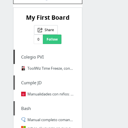
My First Board
Share
0
Follow
Colegio PVI
ToolWiz Time Freeze, congelador de sistemas gratuito — ParaPNTE
Cumple JD
Manualidades con niños: diseñar coches de Fórmula 1 | Fiestas y Cumples
Bash
Manual completo comandos cmdlets de PowerShell por categoría - Solvetic