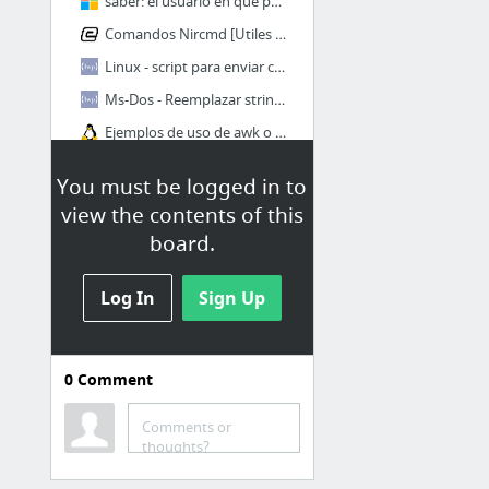
saber: el usuario en que pc esta logueado en la red de active directory
Comandos Nircmd [Utiles para Batch]
Linux - script para enviar correo masivo
Ms-Dos - Reemplazar string en archivo de texto
Ejemplos de uso de awk o gawk
16 more
You must be logged in to
view the contents of this
Windows server
board.
Scripting – Windows Server
El Registro de Windows 7: arquitectura, administración, script, reparación ... - Jean-N...
Log In
Sign Up
RaDians.com.ar » Active Directory Best Practices Analyzer, que es?, que hace? y como us...
https://gist.githubusercontent.com/phyoewaipaing/e39144114d83afe31136014fd5172efd/raw/d...
0
Comment
Notas sobre Windows Server | Just another WordPress.com site | Página 2
Directiva de grupo para principiantes
Comments or
thoughts?
9 more