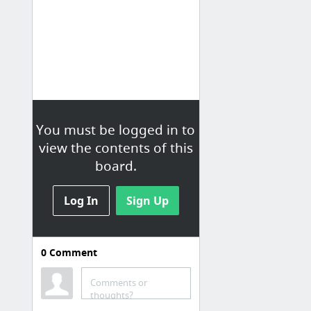
You must be logged in to
view the contents of this
board.
Log In
Sign Up
0
Comment
Online Checkers
Comments or
Free SERP checker - google ranking check | serplab.co.uk
thoughts?
SERP Checker