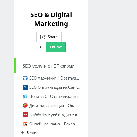
SEO & Digital
Marketing
Share
0
Follow
SEO услуги от БГ фирми
SEO маркетинг | Optimystica
SEO Оптимизация на Сайтове | theSEO
Цени за СЕО оптимизация
Дигитална агенция | Онлайн реклама
IvuWorks е уеб студио с идеи - харесваме работата си и я вършим добре!
Онлайн реклама | Рекламна агенция GCH Digital
5 more