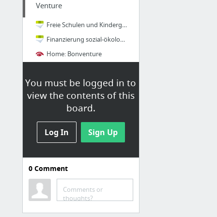
Venture
Freie Schulen und Kindergärten
Finanzierung sozial-ökologische Unternehmen - Übersicht - GLS-Bank
Home: Bonventure
ANANDA | Social Venture Fund
You must be logged in to
Kapital, Know How und Synergien für innovative Geschäftsmodelle aus den Bereichen Nachh...
view the contents of this
board.
TO-DO 2. PRIO
Gründertaxi - Speed für dein Startup - Home
Log In
Sign Up
Sustainable Business Angels
SOCIAL IMPACT START - Stipendien für social Startups
0
Comment
SEA - Social Entrepreneurship Akademie
Comments or
QuickStart
thoughts?
Trello