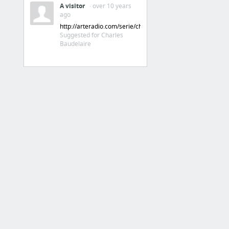
Cher Charles - ARTE Radio
A visitor
· over 10 years
ago
Une série radiophonique
http://arteradio.com/serie/cher_charles
inspirée des oeuvres de Charles
Suggested for Charles
Baudelaire. [Audio]
Baudelaire
Enivrez-vous (Live Olympia, Paris / 1983) |Deezer
Un poème de Baudelaire
interprété par Serge Reggiani
[Audio]
3 more
Franz Kakfa
Sélection de ressources Web en
lien avec Franz Kafka
[AUDIO] Des interviews de Stanley Kubrick par Michel Ciment - La Cinémathèque
#Shining #Kafka
[AUDIO] Lettres à Milena par Robin Renucci - France Culture
Georges Bataille à propos de son livre "La littérature et le mal" - Vidéo Ina.fr
György Kurtág