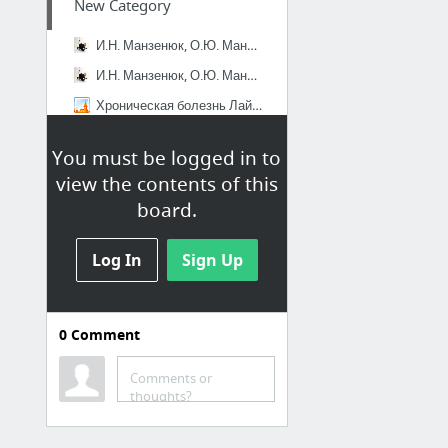
New Category
И.Н. Манзенюк, О.Ю. Манзенюк. Клещевые боррелиозы (болезнь Лайма). Кольцово. 2005 г.
И.Н. Манзенюк, О.Ю. Манзенюк. Клещевые боррелиозы (болезнь Лайма). Кольцово. 2005 г.
Хроническая болезнь Лайма (боррелиоз) - Страница 6 - Здоровье
Indywidualna Specjalistyczna Praktyka Lekarska
You must be logged in to
Бурраскано - УГЛУБЛЕННОЕ ИЗУЧЕНИЕ БОЛЕЗНИ ЛАЙМА (Русский перевод)
view the contents of this
Lyme Disease Association
board.
1 more
Log In
Sign Up
0
Comment
Comments or
thoughts?