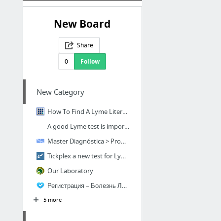
New Board
Share
0
Follow
New Category
How To Find A Lyme Literate Doctor (LLMD) In Your Area
A good Lyme test is important for timely treatment | Innatoss
Master Diagnóstica > Products > Molecular diagnostic kits > DNA Flow Technology > Tick-...
Tickplex a new test for Lyme and Co-infection
Our Laboratory
Регистрация – Болезнь Лайма - диагностика и лечение, Гданьск, Польша
5 more