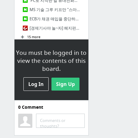
'PC로 시작한 일 휴대전화서 끝내"…MS, 윈도10 업데이트 공개(종합) : 네이버 뉴스
MS 기술 그루 키프만 "스마트폰 시대 끝났다" : 네이버 뉴스
ECB가 채권 매입을 중단하면 무슨 일이?(종합) : 네이버 뉴스
[경제기사야 놀~자] 헤지펀드 특징과 한국형 헤지펀드는 무엇인가요? - Chosunbiz - 프리미엄 경제 파워
15 more
You must be logged in to
뉴스 8
view the contents of this
Bookmarks / 북마크바 / 뉴스
board.
文정부 핵심 경제정책 '내수부양'…얼어붙은 소비 살아날까 : 네이버 뉴스
[文정부 유통 어디로 ①] 프랜차이즈가 악의축?…“멀리서보면 고래, 가까이가면 멸치떼’ : 네이버 뉴스
Log In
Sign Up
'실패하면 패가망신'…한국 中企 창업 인식 OECD 꼴찌 수준 : 네이버 뉴스
라인프렌즈, ‘라이센싱 엑스포 2017’에서 1천만 달러 이상 계약 성사 : 네이버 뉴스
0
Comment
비트코인 사상 첫 2천달러 돌파…일본·중국서 수요 폭발 : 네이버 뉴스
인스타그램, 위치·해시태그 반영한 스토리 추천 기능 도입 : 네이버 뉴스
Comments or
thoughts?
15 more