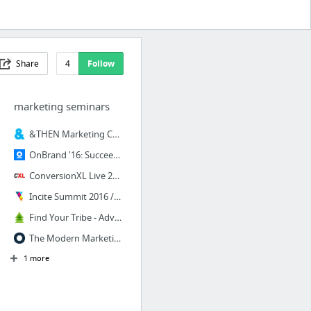
Share
4
Follow
marketing seminars
&THEN Marketing Conference - ANDTHEN - DMA Marketing Conference - &THEN17 : &THEN17
OnBrand '16: Succeed in a Brand New Era
ConversionXL Live 2017. 3-Day Growth & Conversion Optimization Event. April 5-7.
Incite Summit 2016 // 23 - 24 May, 2017 // San Francisco, CA
Find Your Tribe - Advocamp
The Modern Marketing Summit 2016 | ONTRAPORT
1 more