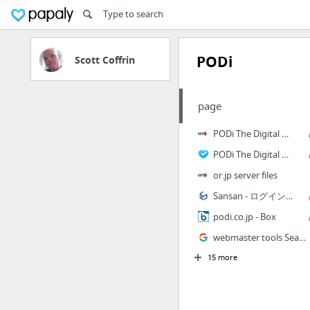
PODi
Scott Coffrin
page
PODi The Digital Printing Initiative ‹ ログイン
PODi The Digital Printing Initiative ‹ ログイン
or.jp server files
Sansan - ログインページ
podi.co.jp - Box
webmaster tools Search Console
15 more