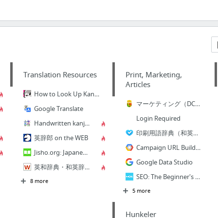
Translation Resources
Print, Marketing,
Articles
How to Look Up Kanji You Don't Know
マーケティング（DCFM）勉強会 - 実務者研修 | 日本プリンティングアカデミー(JPA)
Google Translate
Login Required
Handwritten kanji search at sljfaq.org
印刷用語辞典（和英訳）
英辞郎 on the WEB
Campaign URL Builder — Google Analytics Demos & Tools
Jisho.org: Japanese Dictionary
Google Data Studio
英和辞典・和英辞典 - Weblio辞書
SEO: The Beginner's Guide to Search Engine Optimization - Moz
8 more
5 more
Hunkeler