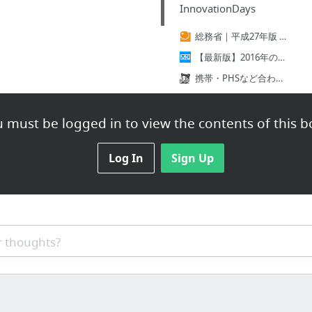
InnovationDays
総務省｜平成27年版 情報通信白書｜インターネットの普及状況
【最新版】2016年のスマホ普及率を男女・地域・年代別に大公開！ | マーケティングリサーチキャンプ|市場の旬を調査で切る！
携帯・PHSなど合わせて154.0％の普及率…総務省、2016年3月末の状況を発表(2016年)(最新) - ガベージニュース
総務省｜電気通信サービスの契約数及びシェアに関する四半期データの公表 （平成27年度第4四半期（3月末））
Hunkeler AG | Solutions 2017
 must be logged in to view the contents of this b
Claim Invitation - Dropbox
Log In
Sign Up
7 more
 thoughts?