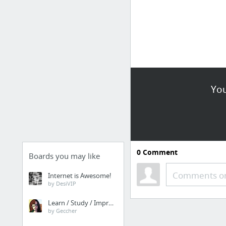
You
0
Comment
Boards you may like
Comments or
Internet is Awesome!
by DesiVIP
Learn / Study / Improve
by Geccher