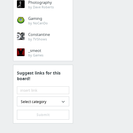
Photography
by Dave Roberts
Gaming
by NoCanDo
Constantine
by TVShows
_smeot
by Games
Suggest links for this
board!
Select category
Submit