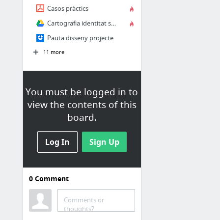
Casos pràctics
Cartografia identitat social
Pauta disseny projecte
11 more
You must be logged in to
view the contents of this
board.
Log In
Sign Up
0
Comment
MATERIALS I RECURSOS
Recull de webs i/o documents on
Comments or
podem trobar recursos i eines per
thoughts?
treballar la interculturalitat.