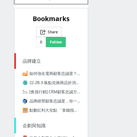
Bookmarks
Share
0
Follow
品牌建立
如何強化電商顧客忠誠度？4招套牢消費者的心｜數位時代
22-2B-3-集點兌換商品於消費價值與收藏行為之研究.pdf
[會員行銷] CRM顧客忠誠方案常見的做法 | CRM2.tw
品牌經營顧客忠誠度，你一定要知道的社群媒體8大招！
點數紅利大兌點 「拿鐵指標」比高下 | 財經 | 即時
企劃與知識