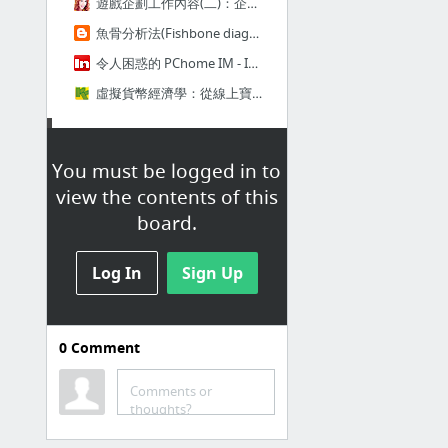
遊戲企劃工作內容(二)：企劃案中的各項規格書 | 史隆黑白配
魚骨分析法(Fishbone diagram)
令人困惑的 PChome IM - INSIDE 硬塞的網路趨勢觀察
虛擬貨幣經濟學：從線上寶物、紅利點數、比特幣到支付系統，數十億人都能從中獲利的新興經濟趨勢【連載】－ 金石堂網路書店
Misc
You must be logged in to
為知筆記剪輯器選項
view the contents of this
企業資安阻擋頁
board.
Untitled Document
Log In
Sign Up
uupon
UUPON - 首頁
0
Comment
UUPON - 首頁
Comments or
UUPON網站管理系統
thoughts?
PointMangermentSystem 登入