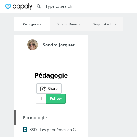
Categories
Similar Boards
Suggest a Link
Sandra Jacquet
Pédagogie
Share
1
Follow
Phonologie
BSD - Les phonèmes en GS et CP : conscience phonologique et connaissance des lettres