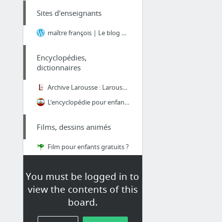
Sites d'enseignants
maître françois | Le blog d'un instit de la PS au CM2
Encyclopédies,
dictionnaires
Archive Larousse : Larousse agricole
L’encyclopédie pour enfants écrite par les enfants - Wikimini
Films, dessins animés
Film pour enfants gratuits ?
Généralités
You must be logged in to
view the contents of this
Evaluation positive - Des nouveaux enjeux pour l'école maternelle : le suivi des acquis...
board.
idéesautisme: Maternelle
Le Jardin de Kiran – Ressources pour une Nouvelle Education – Ressources pour une Nouve...