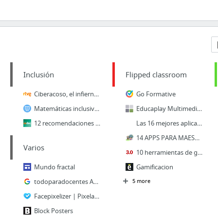
Inclusión
Flipped classroom
Ciberacoso, el infierno en un clic
Go Formative
Matemáticas inclusivas
Educaplay Multimedia Learning Resources
12 recomendaciones para elaborar materiales accesibles e inclusivos
Las 16 mejores aplicaciones para evaluación formativa
14 APPS PARA MAESTROS 3.0
Varios
10 herramientas de gamificación para el aula que engancharán a tus alumnos - Educación 3.0
Mundo fractal
Gamificacion
todoparadocentes Aarón Asencio
5 more
Facepixelizer | Pixelate - Blur - Anonymize
Block Posters