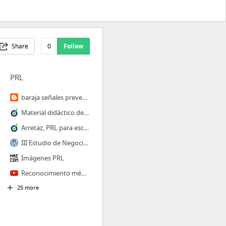
Share
0
Follow
PRL
baraja señales prevención
Material didáctico de PRL para la Formación Profesional elaborado por el INSST
Arretaz, PRL para escolares
III Estudio de Negociación Colectiva sobre PRL | AEPSAL
Imágenes PRL
Reconocimiento médico laboral
25 more