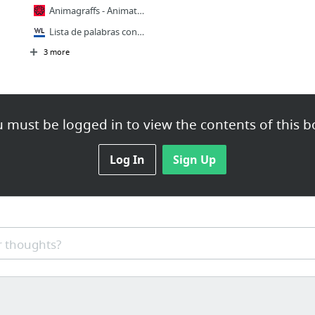
Animagraffs - Animated infographics about everything.
Lista de palabras con doble acentuación
3 more
 must be logged in to view the contents of this b
Log In
Sign Up
 thoughts?