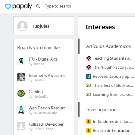
Intereses
rubjules
Artículos Academicos
Boards you may like
Teaching Students and Teaching Each Other: The Importance of Peer Learning for Teachers
ITU - Digital Arts
by sososo
The "Pupil" Factory: Specialization and the Production of Human Capital in Schools
Internet is Awesome!
Representación y aprendizaje de conceptos en Twitter: un análisis de tuits como huellas...
by DesiVIP
The effect of block scheduling high school mathematics courses on student achievement a...
Gaming
Learning from praise: evidence from a field experiment with teachers
by NoCanDo
Web Design Resources
Investigaciones
by creativecatlady
Indicadores de educación (Ministerio)
Fullstack Developer
by Chris Klanac
Revista de Educacion (Ministerio)