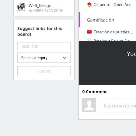
Octaedro - Open Access
WEB_Design
by ABIR HASAN ZOHA
Gamificación
Suggest links for this
Creación de puzzles educativos con word
board!
Breakout Edu en Financiación Internacional
El codificador de colores - EduEscapeRoom
You
Select category
Voice Changer
ClassroomScreen - Herramientas muy útiles para el desarrollo de las clases
Submit
Generador sopas de letras
8 more
0
Comment
Marketing
Comments or
IKEA transforma el metro japonés en un colorido salón para hacer sentir a los pasajeros...
El museo que demuestra que sin fracasar es imposible triunfar
101 Biggest Product Failures Of All Time