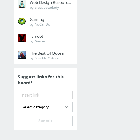
Web Design Resources
by creativecatlady
Gaming
by NoCanDo
_smeot
by Games
The Best Of Quora
by Sparkle Osteen
Suggest links for this
board!
Select category
Submit