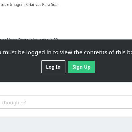
Capa Para Facebook: Fotos e Imagens Criativas Para Sua Pagina
19 Infographics for Anyone Using Digital Marketing in 2018
ing de Conteúdo ao seu alcance
 must be logged in to view the contents of this b
Log In
Sign Up
10 soluções dos Correios essenciais para quem vende pela internet
 thoughts?