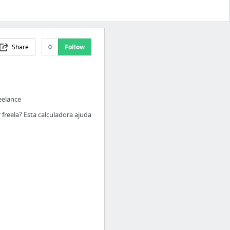
Share
0
Follow
eelance
freela? Esta calculadora ajuda