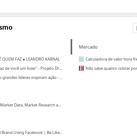
ismo
Mercado
CÊ QUEM FAZ ● LEANDRO KARNAL
Calculadora de valor hora fr
"Não empreender não faz de você um loser" - Projeto Draft
Não sabe quanto cobrar por 
TED Simon Sinek - Como grandes líderes inspiram ação - Legendado
The Statistics Portal for Market Data, Market Research and Market StudiesStatista LogoS...
How to Build a Personal Brand Using Facebook | Be Like Neil Patel, Gary Vaynerchuk or S...