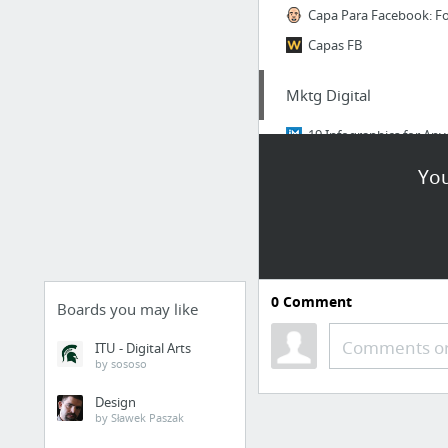
Capas FB
Mktg Digital
Viver de Blog | Market
You
Logística
0
Comment
Boards you may like
Comments or
ITU - Digital Arts
by sososo
Design
by Sławek Paszak