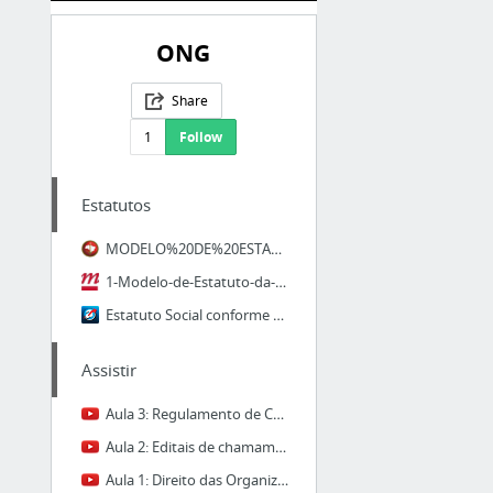
ONG
Share
1
Follow
Estatutos
MODELO%20DE%20ESTATUTO%20DE%20ASSOCIA%C3%87%C3%83O.doc
1-Modelo-de-Estatuto-da-Associa%C3%A7%C3%A3o.pdf
Estatuto Social conforme Novo Marco Regulatório das Organizações da Sociedade Civil
Assistir
Aula 3: Regulamento de Compras e Contratações das OSCs
Aula 2: Editais de chamamento público para seleção de OSCs
Aula 1: Direito das Organizações da Sociedade Civil - Panorama Geral