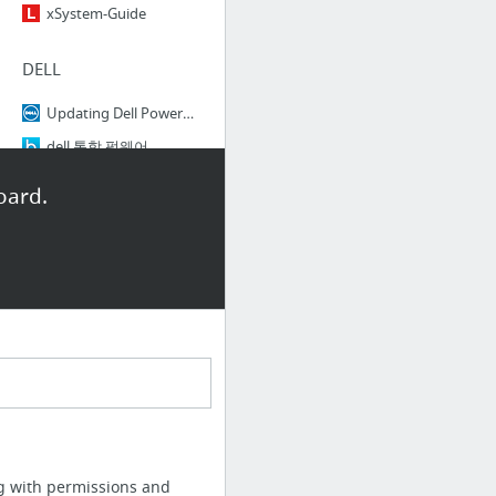
xSystem-Guide
DELL
Updating Dell PowerEdge servers via bootable media / ISO
dell 통합 펌웨어
부팅 가능한 미디어/ISO를 통해 Dell PowerEdge 서버 업데이트
oard.
Dell Linux repository
book_sle_deployment.pdf
교육
Slam Dunk
네이버 영단어장 (NAVER English wordbook)
영어교육채널EBSe-rioksy80-anwhrjsa1!
ng with permissions and