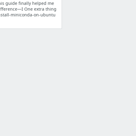
is guide finally helped me
ifference—I One extra thing
install-miniconda-on-ubuntu