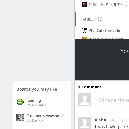
윈도우 NTP 서버 확인 명령어 (시간동기화)
프로그래밍
VisioCafe free visio
많은 이벤트 ID 333를 사용 하 여 Windows Server 2003 기반 컴퓨터에서 시스템 로그에 추가 됩니다.
Learn to code
You
회사
인디넷 기술영업부 업무일지
원격상담 다운로드
1
Comment
Boards you may like
mail.worksmobile.com
Comments or
▒ (주)인디넷 기술부 일정 ▒
Gaming
by NoCanDo
Internet is Awesome!
nikku
· over 1 yea
by DesiVIP
I was having a re