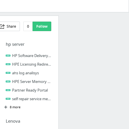
Share
0
Follow
hp server
HP Software Delivery Repository
HPE Licensing Redirector
ahs log analisys
HPE Server Memory Configurator
Partner Ready Portal
self repair service media library
8 more
Lenova