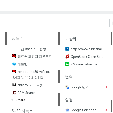
리눅스
가상화
고급 Bash 스크립팅 가이드
http://www.slideshare.net/ienvyou/
레드햇 패키지 다운로드
OpenStack Open Source Cloud Computing Software
레드헷
VMware Infrastructure 카페
rehdat - rio80, wife birth
번역
RHCSA : 140-212-812
chrony 서버 구성
Google 번역
RPM Search
일정
6 more
Google Calendar
SUSE 리눅스