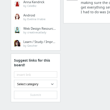
Anna Kendrick
making sure the d
by CeleBiz
get everything se
I had to do was [
Android
by Evelina Vrabie
Web Design Resources
by creativecatlady
Learn / Study / Improve
by Geccher
Suggest links for this
board!
Select category
Submit