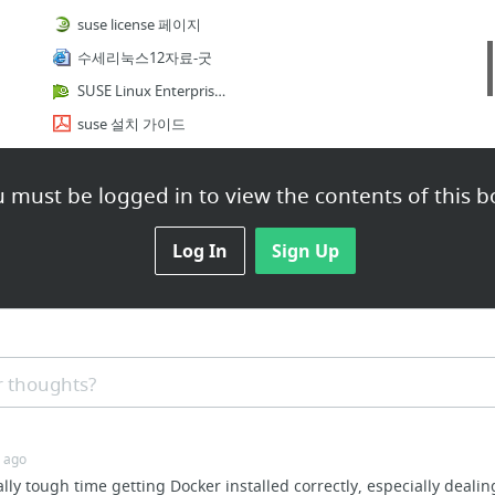
suse license 페이지
수세리눅스12자료-굿
SUSE Linux Enterprise Server 12 SP2-배포
suse 설치 가이드
SUSE Linux Enterprisr 12 disk
SUSE Linux Enterprise Server 스크립트
 must be logged in to view the contents of this b
4 more
Log In
Sign Up
 thoughts?
r ago
ally tough time getting Docker installed correctly, especially deali