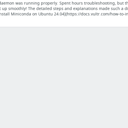
aemon was running properly. Spent hours troubleshooting, but th
t up smoothly! The detailed steps and explanations made such a d
install Miniconda on Ubuntu 24.04](https://docs.vultr.com/how-to-