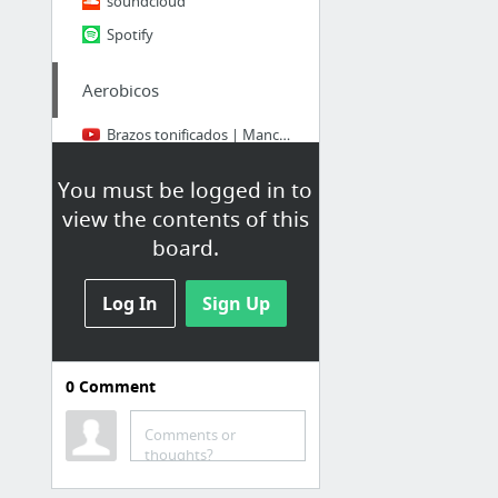
soundcloud
Spotify
Aerobicos
Brazos tonificados | Mancuernas
You must be logged in to
view the contents of this
board.
Log In
Sign Up
0
Comment
Románticas
Comments or
Inspiración de vacaciones de verano HD. Películas Completas en Español
thoughts?
El lugar de mi felicidad HD. Películas Completas en Español