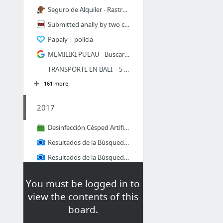
Seguro de Alquiler - Rastreator.com™
Submitted anally by two crazy apes | Cumlouder.com
Papaly | policia
MEMILIKI PULAU - Buscar con Google
TRANSPORTE EN BALI – 5 OPCIONES, cual es la mejor? – TravelAnika
161 more
2017
Desinfección Césped Artificial - Best Garden
Resultados de la Búsqueda de imágenes de Google de https://balcondecordoba.com/wp-conte...
Resultados de la Búsqueda de imágenes de Google de https://guiarepsol.s3.amazonaws.com/...
190CM Outdoor Shooting Protable Foldable Photography Prop Mini Cloth Changing Tent Sale...
You must be logged in to
21 juegos de mesa a descubrir si el Monopoly ya te aburre
view the contents of this
Original Xiaomi Mi Magic Controller -$11.99 Online Shopping| GearBest.com
board.
398 more