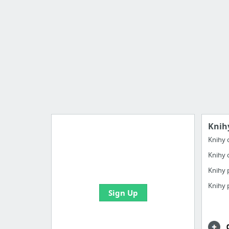
Knih
Knihy 
Knihy 
Import all your bookmarks and
create your first board
Knihy 
Knihy 
Sign Up