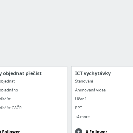
y objednat přečíst
ICT vychytávky
objednat
Stahování
objednáno
Animovaná videa
přečíst
Učení
přečíst GAČR
PPT
+4 more
0 Follower
0 Follower