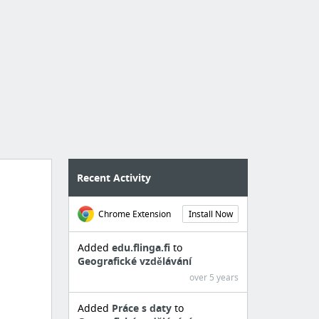
Recent Activity
Chrome Extension
Install Now
Added
edu.flinga.fi
to
Geografické vzdělávání
over 5 years
Added
Práce s daty
to