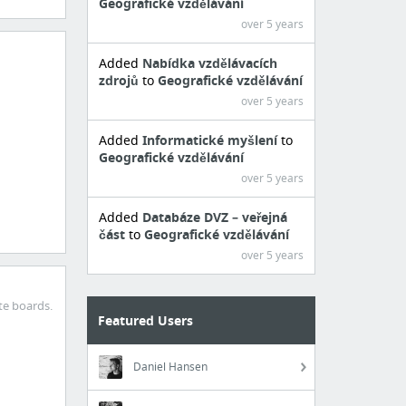
Geografické vzdělávání
over 5 years
Added
Nabídka vzdělávacích
zdrojů
to
Geografické vzdělávání
over 5 years
Added
Informatické myšlení
to
Geografické vzdělávání
over 5 years
Added
Databáze DVZ – veřejná
část
to
Geografické vzdělávání
over 5 years
te boards.
Featured Users
Daniel Hansen