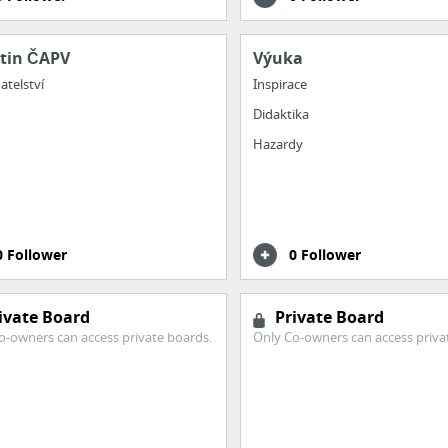
etin ČAPV
Výuka
atelství
Inspirace
Didaktika
Hazardy
0 Follower
0 Follower
ivate Board
Private Board
o-owners can access private boards.
Only Co-owners can access priva