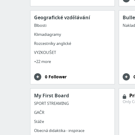
Geografické vzdělávání
Bull
Blbosti
Naklad
Klimadiagramy
Rozcestníky anglické
VYZKOUŠET
+22 more
0 Follower
My First Board
Pr
Only C
SPORT STREAMING
GAČR
Stáže
Obecná didaktika - inspirace