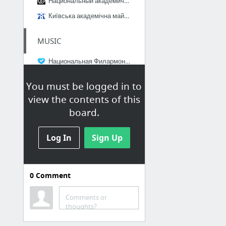
Национальный академический театр русской драмы им. Леси Украинки
Київська академічна майстерня театрального мистецтва “Сузір’я”
MUSIC
Национальная Филармония Украины
Національний будинок органної та камерної музики
You must be logged in to
view the contents of this
CINEMA
board.
Сінема-Сіті Київ
Log In
Киев-кинофильм
Sign Up
Кинотеатр «Кинопанорама»
Кинотеатр "Украина"
0
Comment
ONLINE
Comments or
thoughts?
The Opera Platform