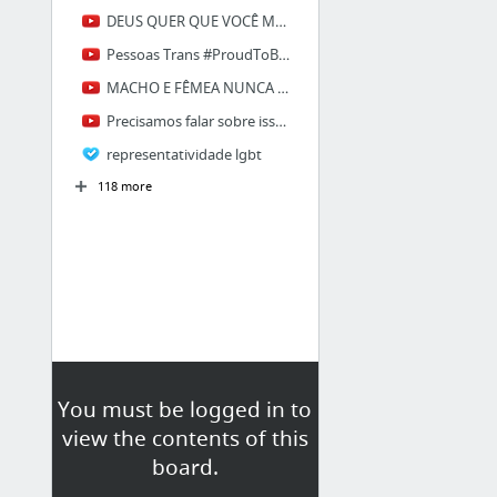
DEUS QUER QUE VOCÊ MORRA? - NÃO FAZ SENTIDO
Pessoas Trans #ProudToBe #Orgulhodeser
MACHO E FÊMEA NUNCA MAIS!
Precisamos falar sobre isso + dica de três documentários
representatividade lgbt
118 more
You must be logged in to
view the contents of this
board.