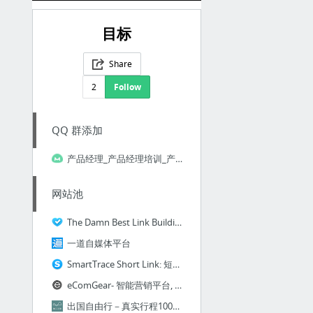
目标
Share
2
Follow
QQ 群添加
产品经理_产品经理培训_产品经理学习课程_产品运营_产品运营课程_网络营销培训视频_人人都是产品经理_产品经理必看书_H5营销培训_馒头商学院 北京麦拓教育科技有限公司
网站池
The Damn Best Link Building Guide in 2016 (Possibly Ever)
一道自媒体平台
SmartTrace Short Link: 短链接生成和管理、点击追踪、效果测量工具
eComGear- 智能营销平台, 全网营销平台
出国自由行－真实行程100%好评 - 无二之旅