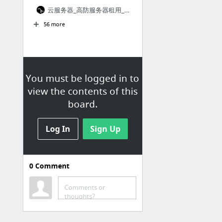
云服务器_高防服务器租用_服务器租用-群英云数据中心-群英
56 more
You must be logged in to
view the contents of this
board.
Log In
Sign Up
0
Comment
网站
Comments or
云眼,专注于提高转化率
thoughts?
【写字楼出租网_中小型办公室出租网_办公楼出租网】-搜办
数据分析如何破解SaaS企业客户留存难题？ | 36大数据