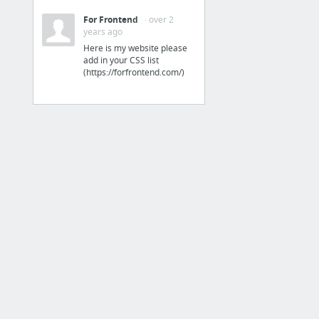
For Frontend
· over 2
CSSLab - Animaciones CSS3 avanzadas
years ago
Efectos hover de CSS3 gratuitos para copiar y pegar
Here is my website please
add in your CSS list
New bookmark
(https://forfrontend.com/)
header sticky
Personalizar un radio button con Css. Tutorial Diseño Web y Css
Modificar el input file de forma sencilla - mialtoweb
18 more
HERRAMIENTAS CSS
5 Super CSS Grid Generators for Your Layouts — SitePoint
CSS Generator
Online Text Shadow CSS Generator
SVGO's Missing GUIMenu
HEX 2 RGBA Color Calculator
CSS3Generator by @RandyJensen