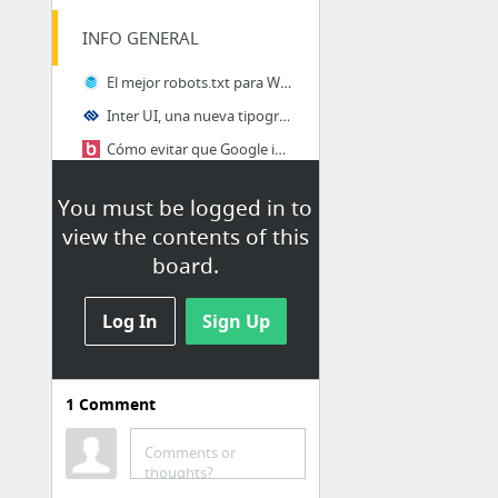
INFO GENERAL
El mejor robots.txt para Wordpress - Manual explicativo del robots.txt
Inter UI, una nueva tipografía para interfaces
Cómo evitar que Google indexe una página de WordPress
robots.txt: Cómo Crear el Archivo y Ejemplo para WordPress
You must be logged in to
view the contents of this
HTML
board.
Convertir archivos HTML a PDF
Tablas en HTML
Log In
Sign Up
Agrega un botón "Me gusta" de Facebook a tu sitio web
El nuevo elemento de HTML5 para crear imágenes responsive
1
Comment
Comments or
thoughts?
CSS