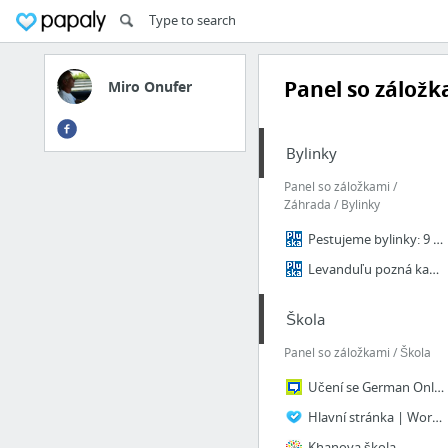
Panel so záložk
Miro Onufer
Bylinky
Panel so záložkami /
Záhrada / Bylinky
Pestujeme bylinky: 9 zásad na bohatú úrodu
Levanduľu pozná každý, ale tieto fakty ovláda len málokto
Škola
Panel so záložkami / Škola
Učení se German Online. German Jazykové lekce na LingQu.
Hlavní stránka | WordBot.cz - Procvičování nejen anglického jazyka
Khanova škola