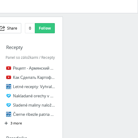
Share
0
Follow
Recepty
Panel so záložkami / Recepty
Рецепт - Армянский Лаваш - YouTube
Как Сделать Картофельные ЧИПСЫ рецепт Домашних хрустящих ЧИПСОВ - YouTube
Letné recepty: Vyhrali ste?
Nakladané orechy v mede - KONZERVOVANIE
Sladené maliny naložené v mede - KONZERVOVANIE
Čierne ríbezle patria medzi najzdravšie ovocie: Využite sezónu naplno
3 more