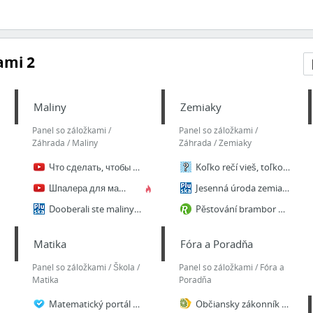
ami 2
Maliny
Zemiaky
Panel so záložkami /
Panel so záložkami /
Záhrada / Maliny
Záhrada / Zemiaky
Что сделать, чтобы малины было много - YouTube
Koľko rečí vieš, toľkokrát si človekom. Určite neuhádnete koľkonásobným človekom je Gré...
Шпалера для малины: аккуратно, эстетично, продуктивно - YouTube
Jesenná úroda zemiakov: Aké výhody má letná výsadba?
Dooberali ste maliny? Vieme, čo potrebujú vaše kríčky koncom júna
Pěstování brambor Nechejte naklíčit hlízy - Užitková zahrada
Matika
Fóra a Poradňa
Panel so záložkami / Škola /
Panel so záložkami / Fóra a
Matika
Poradňa
Matematický portál pre žiakov základných a študentov stredných škôl
Občiansky zákonník - Zákon č. 40 1964 Zb. - úplné znenie 1964 040 Občiansky zákonník