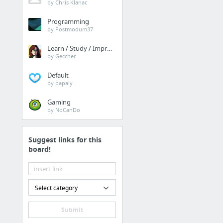
by Chris Klanac
Zdravá potravina-Zoznam EČEK
Alternatívna medicína - cvičenie 5 tibeťanov
Programming
by Postmodum37
15 упражнений, которые помогут избавиться от боли в спине - Лайфхакер
Learn / Study / Improve
15 упражнений, которые помогут избавиться от боли в спине - Лайфхакер
by Geccher
e-čka
Default
"e-čka"
by papaly
11 more
Gaming
by NoCanDo
Remeslo
Panel so záložkami /
Suggest links for this
Remeslo
board!
Ручная заточка спиральных сверл, ч. 2 - YouTube
самоделки своими руками - сделай сам из подручных материалов
Select category
Ручная заточка спиральных сверл, ч. 3 - YouTube
Brikety zo staráho papiera
Submit
Bytový Magazín - výbava bytu, kuchyně, koupelny, obývacího pokoje