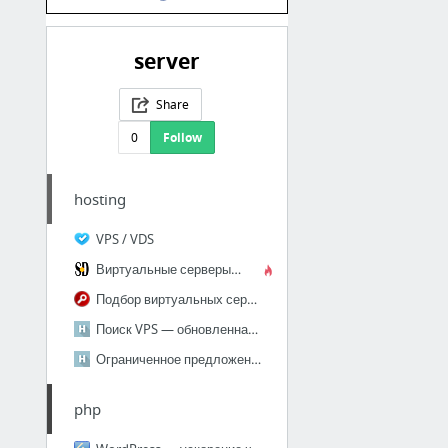
server
Share
0
Follow
hosting
VPS / VDS
Виртуальные серверы Windows и Linux VDS/VPS Hyper-V
Подбор виртуальных серверов (VPS, VDS) по параметрам | Поиск VPS
Поиск VPS — обновленная версия / Блог компании Поиск VPS / Хабрахабр
Ограниченное предложение: облачный сервер в Нидерландах и США по цене хостинга, дешевле...
php