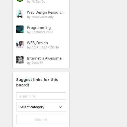
by NoCanDo
Web Design Resources
by creativecatlady
Programming
by Postmodum37
WEB_Design
by ABIR HASAN ZOHA
Internet is Awesome!
by DesiVIP
Suggest links for this
board!
Select category
Submit