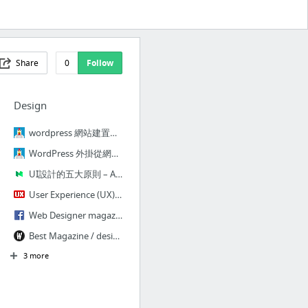
Share
0
Follow
Design
wordpress 網站建置相關文章分享-
WordPress 外掛從網站經營的法則介紹
UI設計的五大原則 – As A Product Designer – Medium
User Experience (UX) magazine
Web Designer magazine
Best Magazine / design template
3 more