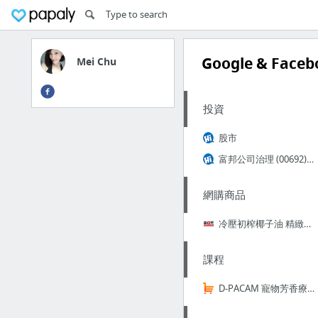
Google & Face
Mei Chu
投資
股市
富邦公司治理 (00692) - 股價走勢
網購商品
冷壓初榨椰子油 精緻體驗瓶50mlx3入 ♥ 光輝10月愛台灣 ♥ 全館點數10倍送 | Universe CoCo - Rakuten樂天市場
課程
D-PACAM 寵物芳香療法與按摩認證課程 第十三屆(招生中)