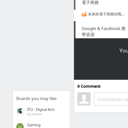
電子商務
未來的電子商務決戰點~以內容經營品牌社群｜數位時代
Google & Facebook 教
學資源
Bookmarks / 書籤列 / 書籤列
You
FB廣告投放奧秘：競價與優化技巧
Maggie Chu - Google+
Facebook Ads Guide廣告指南
Analytics (分析)說明
0
Comment
Search Console說明
AdWords說明
Boards you may like
Comments or
3 more
ITU - Digital Arts
by sososo
Gaming