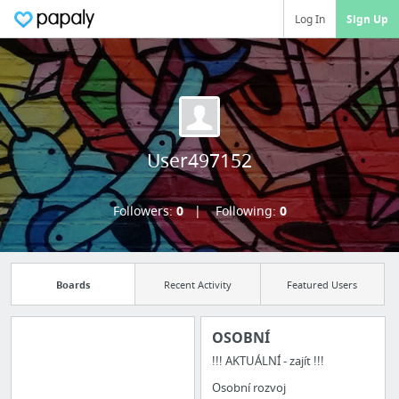
Log In
Sign Up
User497152
Followers:
0
Following:
0
Boards
Recent Activity
Featured Users
OSOBNÍ
!!! AKTUÁLNÍ - zajít !!!
Import all your
Osobní rozvoj