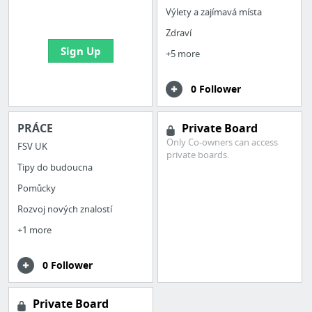
bookmarks and create
Výlety a zajímavá místa
your first board
Zdraví
Sign Up
+5 more
0 Follower
PRÁCE
Private Board
Only Co-owners can access
FSV UK
private boards.
Tipy do budoucna
Pomůcky
Rozvoj nových znalostí
+1 more
0 Follower
Private Board