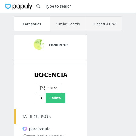
Categories
Similar Boards
Suggest a Link
maoeme
DOCENCIA
Share
0
Follow
IA RECURSOS
parafraquiz
Convertir documento en