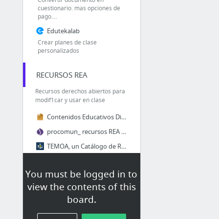
cuestionario. mas opciones de
pago....
Edutekalab
Crear planes de clase
personalizados
RECURSOS REA
Recursos derechos abiertos para
modif1car y usar en clase
Contenidos Educativos Digitales españa
procomun_ recursos REA españa
TEMOA, un Catálogo de Recursos Educativos Abiertos para Ambientes Virtuales: Iniciativa...
Recursos educativos digitales de apoyo
You must be logged in to
view the contents of this
DOCENCIA Vínculos de
consulta regular
board.
recursos preparar clases