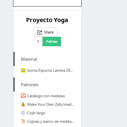
Proyecto Yoga
Share
1
Follow
Material
Goma Espuma Lamina 200x100cm Gris 3 Pulgadas Envíos Vzla - Bs. 12.900.000,00
Patrones
Catálogo con medidas
Make Your Own Zafu/meditation Pillow
Cojín largo
Cojines y banco de meditaciÃ³n: medidas