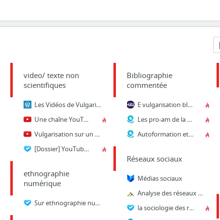
video/ texte non
Bibliographie
scientifiques
commentée
Les Vidéos de Vulgarisation sur Youtube
E vulgarisation blog
Une chaîne YouTube histoire de bien comprendre l’Antiquité — Tous les internets — ARTE
Les pro-am de la vulgarisation scientifique : de la co-construction de l’ethos de l’exp...
Vulgarisation sur un média horizontal - Tronche en Live #8 (ft Dirty Biology)
Autoformation et réseaux virtuels
[Dossier] YouTube, un tournant pour la vulgarisation scientifique ?
Réseaux sociaux
ethnographie
Médias sociaux
numérique
Analyse des réseaux sociaux et communautés en ligne : quelles applications en marketing ?
Sur ethnographie numérique, Qu'est-ce que les ordinateurs ont à voir avec l'ethnographi...
la sociologie des réseaux sociaux