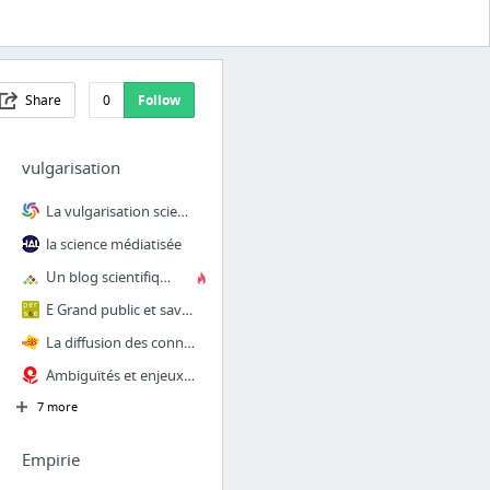
Share
0
Follow
vulgarisation
La vulgarisation scientifique et son public : enquête sur "Science et vie. [Vol. 1]
la science médiatisée
Un blog scientifique
E Grand public et savoir scientifique : le mur
La diffusion des connaissances scientifiques Author(s): Werner Ackermann and Renaud Dul...
Ambiguïtés et enjeux de la vulgarisation – A partir d’une intervention de B. Jurdant
7 more
Empirie