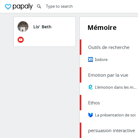
Mémoire
Lis' Beth
Outils de recherche
Isidore
Emotion par la vue
L’émotion dans les médias : dispositifs, formes et figures
Ethos
La présentation de soi
persuasion interactive