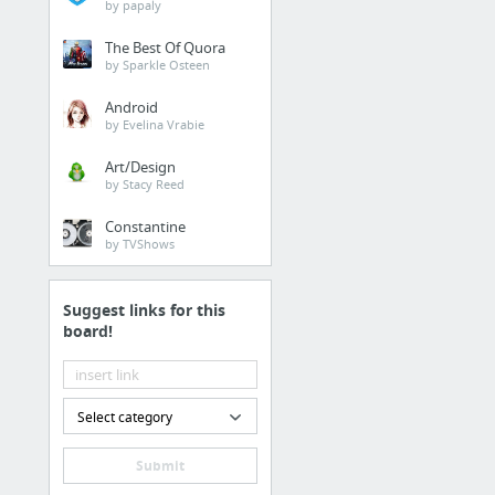
by papaly
confiance
The Best Of Quora
by Sparkle Osteen
proulx: ce qui fait lien
Android
Variations sur la confiance Proulx
by Evelina Vrabie
proulx: web social, mutation
Art/Design
serres: L’évaluation de l'information à l'heure du web 2.0 : entre changement et contin...
by Stacy Reed
E Construire la confiance pour construire les savoirs : apprendre ensemble, en ligne, s...
Constantine
by TVShows
amateurs
Suggest links for this
Régulation des pratiques amateurs et accompagnement de la professionnalisation : la str...
board!
Entre science légitime et science amateur
Select category
Submit