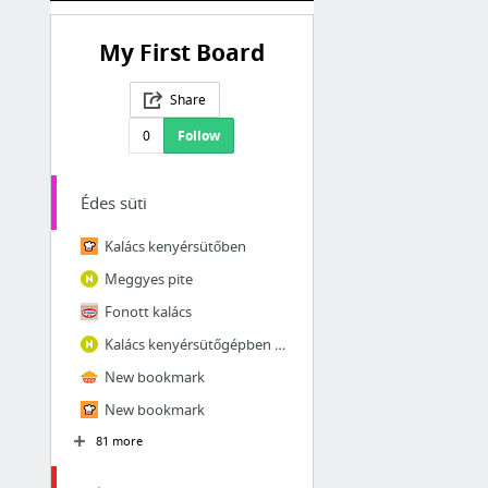
My First Board
Share
0
Follow
Édes süti
Kalács kenyérsütőben
Meggyes pite
Fonott kalács
Kalács kenyérsütőgépben készítve | NOSALTY
New bookmark
New bookmark
81 more