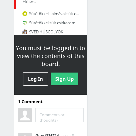
Húsos
Sütőtökkel - almával sült csirkecomb | Nosalty
Sütőtökkel sült csirkecombok - GastroHobbi
SVÉD HÚSGOLYÓK
Székelykáposzta
You must be logged in to
Chilis bab
view the contents of this
Csirkebrassói gombával
board.
31 more
Log In
Sign Up
Húsmentes
Császármorzsa
1
Comment
Meggymártás pirított darával
Tojásleves
Comments or
thoughts?
Almás sütőtök krémleves
Sütőtök krémleves
Guest336714
· over 8