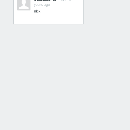
Receptek
years ago
nkjk
30 more
Hal
Harcsa citromos - vajas sült
Harcsa petrezselymes fokhagymás
Harcsa sajtkrémben sült
Harcsa sütőben sült
Pisztráng papírban sütve
Lazac kapormártással
1 more
Krumpli