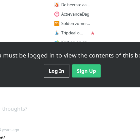
De heetste aanbiedingen & kortingen - Pepper.com
ActievandeDag
Solden zomer 2016 - Promo Code
Tripdeal overzicht reisaanbiedingen en vakantiedeals | Kortingen tot -80% Overzicht cit...
Korting op dagaanbiedingen
14 more
 must be logged in to view the contents of this b
Log In
Sign Up
 thoughts?
6 years ago
be/