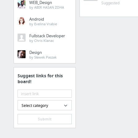
WEB_Design
Suggested
by ABIR HASAN ZOHA
Android
by Evelina Vrabie
Fullstack Developer
by Chris Klanac
Design
by Sławek Paszak
Suggest links for this
board!
Select category
Submit