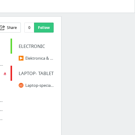
Share
0
Follow
ELECTRONIC
Elektronica & Gadgets Dagaanbiedingen
hoenen online kopen - Unieke musthaves - SACHA
LAPTOP- TABLET
Laptop-specialist - Laptopshop.be
n tassen – Tags "lederdames" – So Baggy
e tassen online kopen bij Mooietassen.eu - Mooietassen.eu
 koop je Online bij dé Koffer Specialist | Travelbags.be