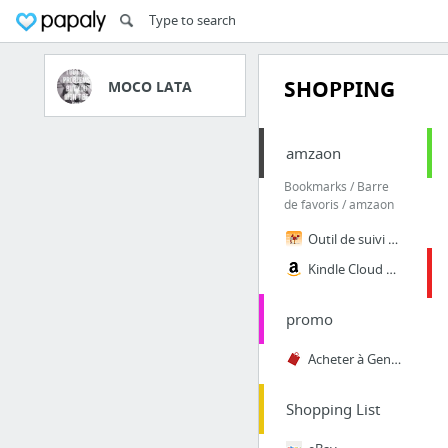
SHOPPING
MOCO LATA
amzaon
Bookmarks / Barre
de favoris / amzaon
Outil de suivi de prix de Amazon, graphiques d'historique de prix de Amazon, suivis de ...
Kindle Cloud Reader
promo
Acheter à Gent - Promos, catalogues et magasins
Shopping List