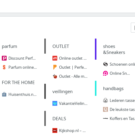
parfum
OUTLET
shoes
&Sneakers
Discount Perfume & Cologne | Buy Fragrances Online | Perfume.com
Online outlet met voordelige merkkleding bij dress-for-less
Sc
Parfum online kopen | Voordelig & snel bij Superwinkel.nl
Outlet | Perfect-deal
Online Sneakers & Streetwear op Frontrunner.nl
Outlet - Alle merken Outlet MegaSale!
FOR THE HOME
handbags
veillingen
Huisenthuis.nl - Online Meubels kopen!
Ledere
VakantieVeilingen.be | Bied mee bij VakantieVeilingen.be
De leukst
DEALS
Koffers en Tassen
Kijkshop.nl – Slim bekeken!