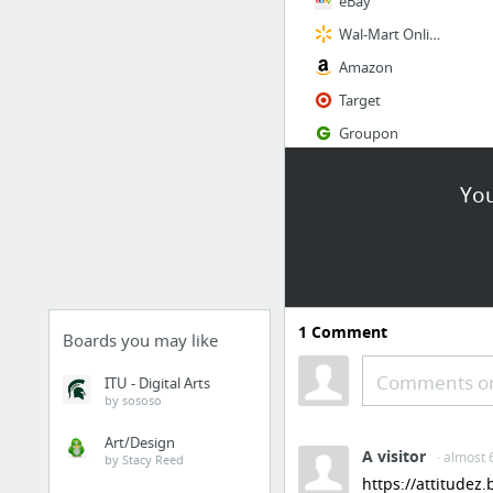
eBay
Wal-Mart Online
Amazon
Target
Groupon
Best Buy
You
4 more
1
Comment
Boards you may like
Comments or
ITU - Digital Arts
by sososo
Art/Design
A visitor
· almost 
by Stacy Reed
https://attitudez.