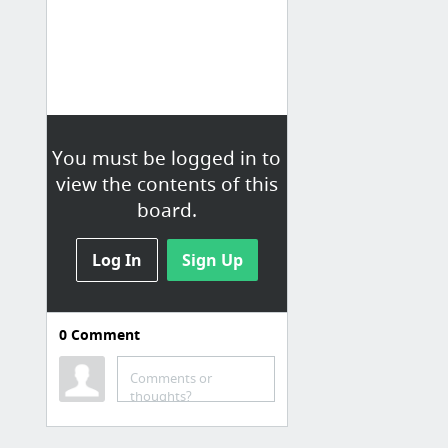
You must be logged in to
view the contents of this
board.
Log In
Sign Up
0
Comment
网文
Comments or
Xian Air Pollution: Real-time PM2.5 Air Quality Index (AQI)
thoughts?
小说文学 by 闫志洋 mobi,epub,azw,azw3,pdf格式Kindle电子书下载 - SoKindle
搜索结果 东野圭吾 by 周浩晖 mobi,epub,azw,azw3,pdf格式Kindle电子书下载 - SoKindle