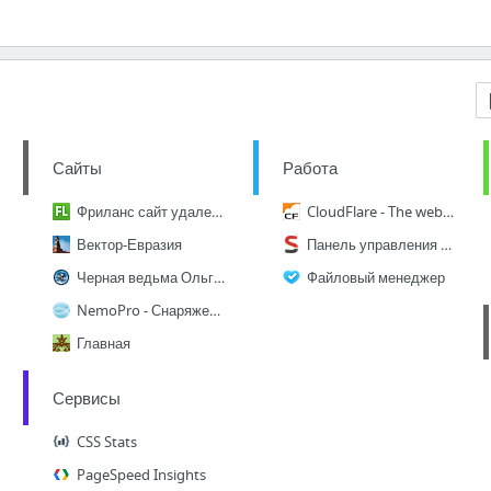
Сайты
Работа
Фриланс сайт удаленной работы №1. Фрилансеры, работа на дому, freelance : FL.ru
CloudFlare - The web performance & security company
Вектор-Евразия
Панель управления > Selectel
Черная ведьма Ольга. Магия Любовная. Магия черная. Привороты. Порчи. Гадания.
Файловый менеджер
NemoPro - Снаряжение для подводной охоты. Купить оборудование для дайвинга в интернет-м...
Главная
Сервисы
CSS Stats
PageSpeed Insights