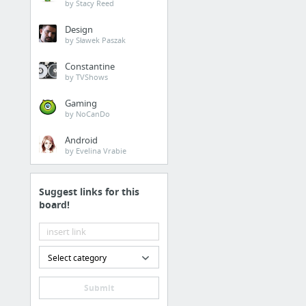
by Stacy Reed
Design
by Sławek Paszak
Constantine
by TVShows
Gaming
by NoCanDo
Android
by Evelina Vrabie
Suggest links for this
board!
Select category
Submit