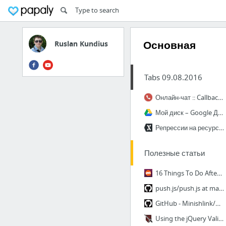
Основная
Ruslan Kundius
Tabs 09.08.2016
Онлайн-чат :: CallbackKILLER
Мой диск – Google Диск
Репрессии на ресурсе / Новости и объявления / Разделы / modx.pro
Полезные статьи
16 Things To Do After Installing Ubuntu 16.04 LTS - OMG! Ubuntu!
push.js/push.js at master · Nickersoft/push.js · GitHub
GitHub - Minishlink/web-push: Web Push library for PHP
Using the jQuery Validate Plugin with HTML5 Data Attribute Rules - Johnny Code