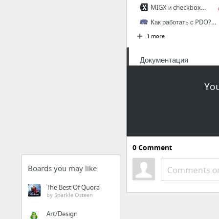
MIGX и checkbox / Вопросы / Разделы / modx.pro
Как работать с PDO? Полное руководство.
1 more
Документация
Fenom
You
О проекте / docs.modx.pro
Uikit
UIkit
0
Comment
Core
Components
Boards you may like
Comments or
Icon
The Best Of Quora
by Sparkle Osteen
Art/Design