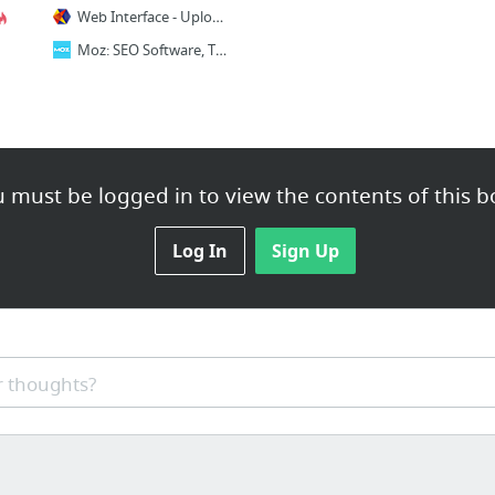
Web Interface - Uploader · Kraken.io
Moz: SEO Software, Tools and Resources for Better Marketing
 must be logged in to view the contents of this b
Log In
Sign Up
 thoughts?