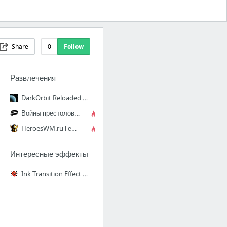
Share
0
Follow
Развлечения
DarkOrbit Reloaded | MMO-игра и космический шутер
Войны престолов - официальная страница | Plarium.com
HeroesWM.ru Герои войны и денег. Онлайн игра.
Интересные эффекты
Ink Transition Effect | CodyHouse