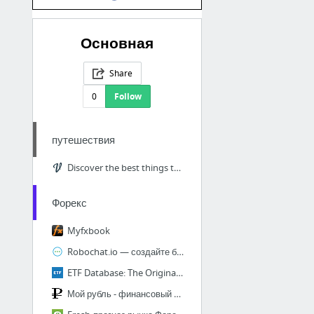
Основная
Share
0
Follow
путешествия
Discover the best things to do and personal tours for your next trip
Форекс
Myfxbook
Robochat.io — создайте бота для группы ВК бесплатно
ETF Database: The Original & Comprehensive Guide to ETFs
Мой рубль - финансовый блог | личные финансы, заработок в интернете, инвестиции, бизнес...