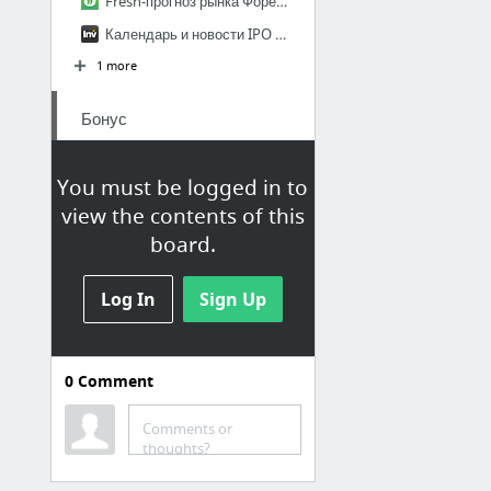
Fresh-прогноз рынка Форекс на сегодня | курс валют онлайн, forex прогнозы аналитиков | ...
Календарь и новости IPO - Investing.com
1 more
Бонус
Art Camera - Google Arts & Culture
You must be logged in to
Капитализация
view the contents of this
Active Users: сервис для геймификации
board.
Расчет Фидаиль
ЖК Весна | Генплан
Log In
Sign Up
Белые схемы заработка
1 more
0
Comment
Важно
Comments or
thoughts?
ВКонтакте
info@5kzn