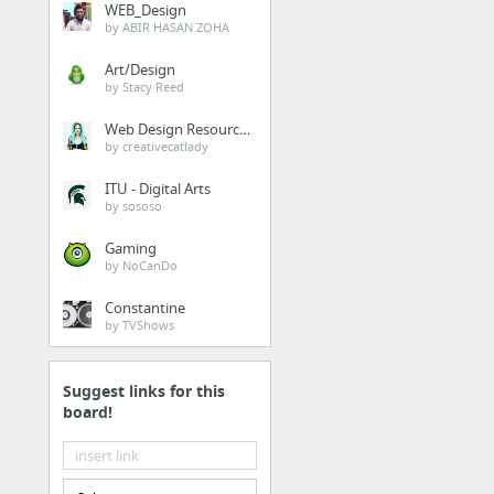
WEB_Design
Travailler dans une SSII
by ABIR HASAN ZOHA
Présentation des entreprises SSII - Rôle et missions
Art/Design
Où travailler à Paris ? Une carte de métro inédite avec les meilleures start-up !
by Stacy Reed
Les 3 piliers essentiels d’une startup ⛩ – Medium France – Medium
Web Design Resources
365 jours en startup. Témoignage et guide de survie !
by creativecatlady
5 leçons apprises sur les 6 premiers mois de ma startup
ITU - Digital Arts
by sososo
Gaming
Digitalisation de
by NoCanDo
l'entreprise
Constantine
Comment le modèle économique des entreprises se bouleverse pour aller vers de nouveaux ...
by TVShows
Repérer la résistance à la transformation digitale
La fonction RH au coeur de la transformation digitale !
Suggest links for this
La digitalisation des entreprises par Orange
board!
La transformation digitale de l'entreprise
La faim du travail #DATAGUEULE 62