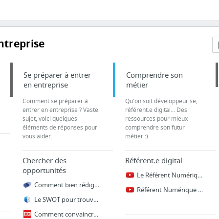
ntreprise
Se préparer à entrer
Comprendre son
en entreprise
métier
Comment se préparer à
Qu'on soit développeur.se,
entrer en entreprise ? Vaste
référent.e digital... Des
sujet, voici quelques
ressources pour mieux
éléments de réponses pour
comprendre son futur
vous aider.
métier :)
Chercher des
Référent.e digital
opportunités
Le Référent Numérique en Entreprise
Comment bien rédiger une candidature spontanée ? - RegionsJob
Référent Numérique - Le métier
Le SWOT pour trouver un emploi ou un stage - Seekube Blog
Comment convaincre les recruteurs sur un salon de l’emploi ?