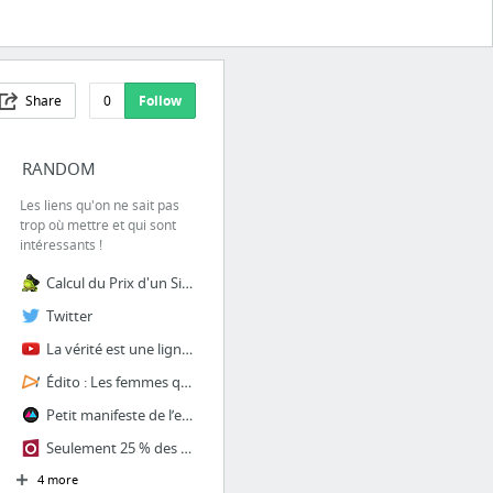
Share
0
Follow
RANDOM
Les liens qu'on ne sait pas
trop où mettre et qui sont
intéressants !
Calcul du Prix d'un Site Web
Twitter
La vérité est une ligne tracée entre les erreurs | Greg Beller | TEDxParis
Édito : Les femmes qui ont marqué l'Histoire de l'informatique
Petit manifeste de l’engagement par Uzful : 5 livres à gagner
Seulement 25 % des réunions aboutissent à des décisions | Cadreo
4 more