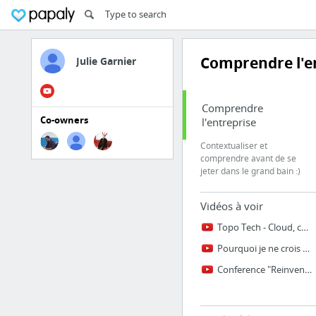
Comprendre l'e
Julie Garnier
Comprendre
Co-owners
l'entreprise
Contextualiser et
comprendre avant de se
jeter dans le grand bain :)
Vidéos à voir
Topo Tech - Cloud, culture DevOps et savoir-être en entreprise, par Gekko
Pourquoi je ne crois pas à l'entreprise libérée | Sylvain Pierre | TEDxVaugirardRoad
Conference "Reinventing Organizations" en français (Flagey, Bruxelles)