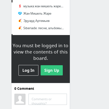
музыка жан мишель жаре – отклик на поисковый запрос в Яндекс Поиск
Жан Мишель Жаре
Эдуард Артемьев
Siberiade: песни, альбомы, плейлисты
Electronic music
You must be logged in to
Röyksopp
view the contents of this
board.
Winter festives music |
Music of winter festivities /
Log In
Sign Up
festivals (holidays)
Зимняя праздничная музыка /
Музыка зимних празднеств /
0
Comment
праздников / святых дней
Переключайтесь на Новый год
Comments or
thoughts?
Не хочу праздновать