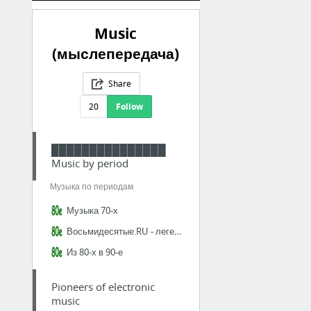
Music
(мыслепередача)
Share
20
Follow
███████████████
Music by period
Музыка по периодам
Музыка 70-х
Восьмидесятые.RU - легендарная музыка 80-х, любимые фильмы 80-х и фото 80-х годов. Восп...
Из 80-х в 90-е
Pioneers of electronic
music