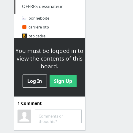
OFFRES dessinateur
bonneboite
carrière btp
btp cadre
Offres d emploi btp construction immobilier - Batiactu Emploi
You must be logged in to
actionbtp
view the contents of this
tout l'emploi du batiment, emploi et métiers du BTP, Travaux Publics, Génie Civil et Gé...
board.
7 more
Log In
Sign Up
INTERIM
Manpower
1
Comment
Marseille offres d'emploi : Trouvez des emplois à Marseille sur CAO-emplois.com.
Comments or
FORMATION
thoughts?
CMAR