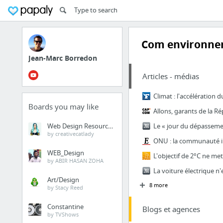
Com environne
Jean-Marc Borredon
Articles - médias
Boards you may like
Web Design Resources
by creativecatlady
WEB_Design
by ABIR HASAN ZOHA
Art/Design
8 more
by Stacy Reed
Constantine
Blogs et agences
by TVShows