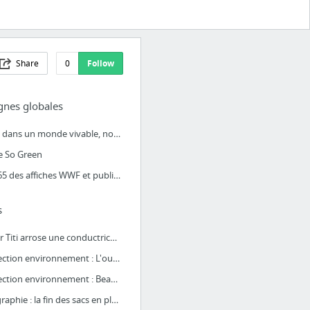
Share
0
Follow
nes globales
Vivre dans un monde vivable, notre nouvelle campagne | France Nature Environnement
e So Green
Top 65 des affiches WWF et publicités choquantes pour une planète vivante | Topito
s
Super Titi arrose une conductrice à Grenoble ! - YouTube
Protection environnement : L'ours - Culturepub
Protection environnement : Beach party - Culturepub
Infographie : la fin des sacs en plastique à usage unique - Ministère de l'Environnemen...