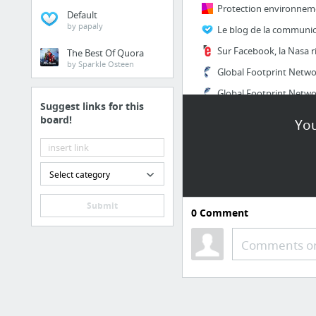
Default
by papaly
The Best Of Quora
by Sparkle Osteen
Global Footprint Netwo
Suggest links for this
board!
You
3 more
A classer
Select category
Submit
0
Comment
Comments or
Rechercher une action