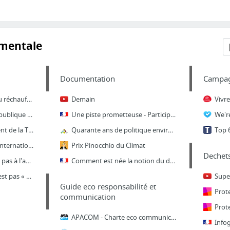
mentale
Documentation
Campag
Climat : l'accélération du réchauffement dépasse toutes les prévisions
Demain
Allons, garants de la République ! | Cap'Com, Le réseau de la communication publique et...
Une piste prometteuse - Participez à la transition énergétique pour la croissance verte
We'r
Le « jour du dépassement de la Terre » en infographies
Quarante ans de politique environnementale en France : évolutions, avancées, constante ...
ONU : la communauté internationale double le nombre de ses objectifs de développement, ...
Prix Pinocchio du Climat
Dechet
L'objectif de 2°C ne met pas à l'abri de dangereuses modifications des courants marins
Comment est née la notion du développement durable ? - Ministère de l'Environnement, de...
La voiture électrique n'est pas « écologique »
Guide eco responsabilité et
communication
APACOM - Charte eco communication