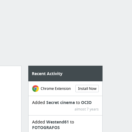
Recent Activity
Chrome Extension
Install Now
Added
Secret cinema
to
OCIO
almost 7 years
Added
Westend61
to
FOTOGRAFOS