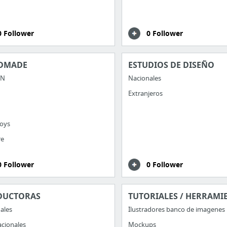
0 Follower
0 Follower
DMADE
ESTUDIOS DE DISEÑO
ÓN
Nacionales
Extranjeros
oys
re
0 Follower
0 Follower
DUCTORAS
TUTORIALES / HERRAMI
ales
Ilustradores banco de imagenes
acionales
Mockups