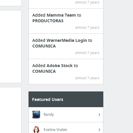
almost 7 years
Added
Mamma Team
to
PRODUCTORAS
almost 7 years
Added
WarnerMedia Login
to
COMUNICA
almost 7 years
Added
Adobe Stock
to
COMUNICA
almost 7 years
Featured Users
Randy
Evelina Vrabie