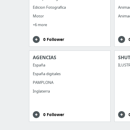
Edicion Fotografica
Animac
Motor
Animac
+6 more
0 Follower
AGENCIAS
SHU
España
ILUST
España digitales
PAMPLONA
Inglaterra
0 Follower