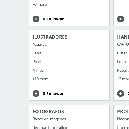
+3 more
0 Follower
ILUSTRADORES
HAN
Acuarela
CART
Lápiz
Cúter
Pixel
Lego
A línea
Papert
+10 more
+3 mo
0 Follower
FOTOGRAFOS
PRO
Banco de imagenes
Nacion
Retoque fotográfico
Intern