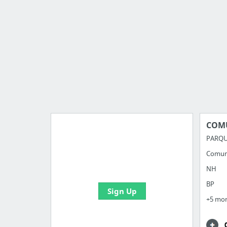
COM
PARQU
Comun
Import all your bookmarks and
create your first board
NH
BP
Sign Up
+5 mo