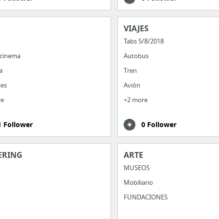
O
VIAJES
Tabs 5/8/2018
 cinema
Autobus
a
Tren
tes
Avión
re
+2 more
1 Follower
0 Follower
ERING
ARTE
MUSEOS
Mobiliario
FUNDACIONES