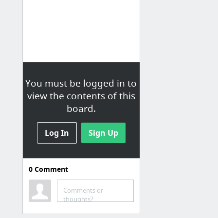
You must be logged in to
view the contents of this
board.
Log In
Sign Up
0
Comment
Comparateurs
123comparer
Comments or
thoughts?
Comparateur de prix Made in France