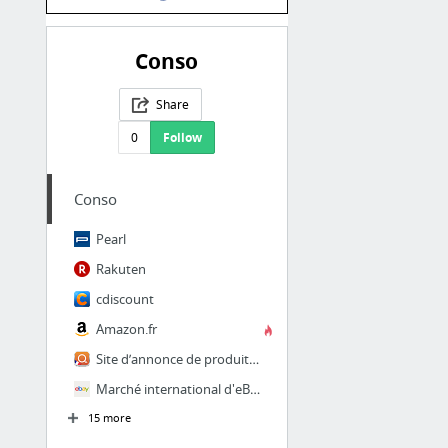
Conso
Share
0
Follow
Conso
Pearl
Rakuten
cdiscount
Amazon.fr
Site d’annonce de produits d’occasion entre particuliers.
Marché international d'eBay - Recherchez des voitures, des vêtements, des bijoux, des o...
15 more