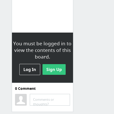
You must be logged in to
view the contents of this
board.
Log In
Sign Up
0
Comment
hasznos
Google
Comments or
thoughts?
Google-fiók