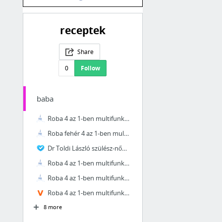
receptek
Share
0
Follow
baba
Roba 4 az 1-ben multifunkciós kiságy Angyal macis | BabaVár Baba-mama outlet webáruház
Roba fehér 4 az 1-ben multifunkciós kiságy Meli | BabaVár Baba-mama outlet webáruház
Dr Toldi László szülész-nőgyógyász
Roba 4 az 1-ben multifunkciós kiságy Angyal macis SZH. | BabaVár Baba-mama outlet webár...
Roba 4 az 1-ben multifunkciós kiságy natural SZH. | BabaVár Baba-mama outlet webáruház
Roba 4 az 1-ben multifunkciós kiságy angyalmaci H. - Vatera.hu
8 more