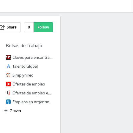
Share
0
Follow
Bolsas de Trabajo
Claves para encontrar empleo en Miami, Florida - TrabajarporelMundo
Talento Global
Simplyhired
Ofertas de empleo
Ofertas de empleo en Turismo y Hostelería | Bolsa de trabajo online
Empleos en Argentina: trabajo y ofertas de empleo
7 more