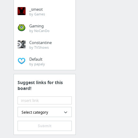
_smeot
by Games
Gaming
by NoCanDo
Constantine
by TVShows
Default
by papaly
Suggest links for this
board!
Select category
Submit