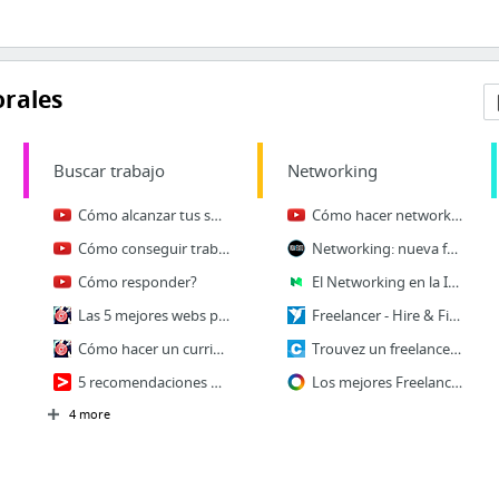
rales
Buscar trabajo
Networking
Cómo alcanzar tus sueños
Cómo hacer networking
Cómo conseguir trabajo (en sólo 7 pasos)
Networking: nueva forma de oportunidad de empleo - Noticias de Recursos Humanos, Tenden...
Cómo responder?
El Networking en la Industria del Turismo – Tourism Networking – Medium
Las 5 mejores webs para encontrar empleo (no necesitas más) - CazaTuTrabajo
Freelancer - Hire & Find Jobs
Cómo hacer un curriculum sin experiencia - CazaTuTrabajo
Trouvez un freelance disponible gratuitement
5 recomendaciones para recién graduados que buscan trabajo
Los mejores Freelancers de Latinoamérica | Workana
4 more