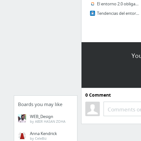
El entorno 2.0 obligará a "redefinir" perfiles profesionales en turismo | Economía
Tendencias del entorno competitivo en Turismo
You
0
Comment
Boards you may like
Comments or
WEB_Design
by ABIR HASAN ZOHA
Anna Kendrick
by CeleBiz