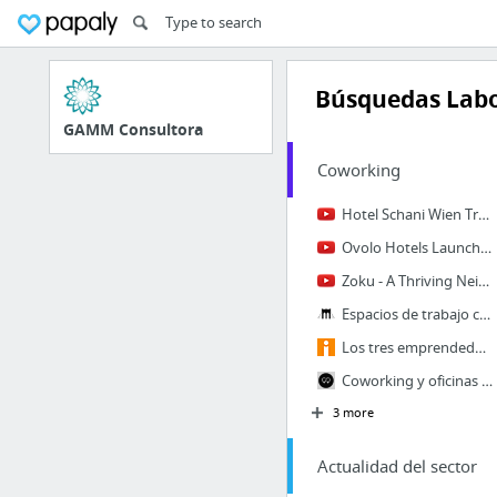
Búsquedas Labo
GAMM Consultora
Coworking
Hotel Schani Wien Trailer
Ovolo Hotels Launches Mojo Nomad
Zoku - A Thriving Neighborhood for Global Nomads
Espacios de trabajo compartidos, para freelancers, profesionales independientes y Start...
Los tres emprendedores que fundaron la red de espacios de coworking más grande de Argen...
Coworking y oficinas compartidas en España
3 more
Actualidad del sector