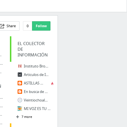
Share
0
Follow
EL COLECTOR
DE
INFORMACIÓN
 referencia en salud
emedi casero mucosidad
Instituto Brownstone ⋆ Economía, Derechos Humanos, Salud Pública
 Cara | Tratamientos para la Rosacea
Articulos de Informacion Sobre Salud Natural del Dr. Joseph Mercola
ASTILLAS DE REALIDAD 2
N
En busca de mi yo interior
Cocina fácil - Recetas
Veintiochoalmas – Un lugar donde reencontrarse con el Ser
ceptes | La Clau - Revista gratuïta del Maresme
MI VOZ ES TU VOZ - Narraciones conscientes
S RELLENAS CON ESPARRAGOS TRIGUEROS, CHAMPIÑONES Y BACON
7 more
ies blog | una opinion silvestre