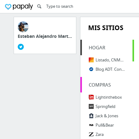
MIS SITIOS
Esteban Alejandro Mart...
HOGAR
Listado, CNMC - Comparador de Ofertas de Energía
Blog ADT: Consejos y Noticias de Seguridad para tu vida
COMPRAS
Lightinthebox
Springfield
Jack & Jones
Pull&Bear
Zara