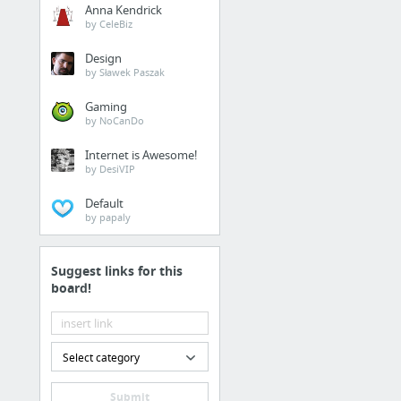
Anna Kendrick
Introduce tu correo electrónico y contraseña
by CeleBiz
Simyo
Design
3 more
by Sławek Paszak
Gaming
Ecosistema
by NoCanDo
GOOGLE
Internet is Awesome!
Maps
by DesiVIP
Productos Google
Default
Mis libros
by papaly
Buscador de Libros
Finance
Suggest links for this
board!
DESCARGAS
Bookmarks / Barra
Select category
de marcadores /
DESCARGAS
Submit