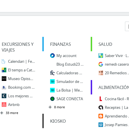
EXCURSIONES Y
FINANZAS
SALUD
VIAJES
My account
Saber Vivir · La web de
Calendari | Federació Catalana de Vela - Vela.cat
Blog Estudi23 - Estudi23
r
El temps a Catalunya | Servei Meteorològic de Catalunya
Calculadoras de vivienda - Comprar, alquilar, vender – Fotocasa Life
20 Remedios Caseros Para La Rosácea En La
Museo Opisso en el Hotel Astoria 3* de Barcelona
Simulador de Pensiones | Cinco Días
ALIMENTACIÓ
Booking.com | Sitio oficial | Los mejores hoteles, vuelos, coches de alquiler y alojami...
La Bolsa | Mercados en Cinco Días
Los mejores murales rurales que puedes visitar en España
SAGE CONECTA
Airbnb
8 more
Re
33 more
Aprendiendo a Cocinar: PATATA
KIOSKO
Josep Pam