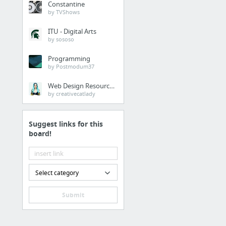
Constantine
by TVShows
Crear un foro gratis - FOROACTIVO.COM
ITU - Digital Arts
Dibujo artístico
by sososo
Programming
Dibujo: 3 tutoriales en video te explican cómo colorear a lápiz
by Postmodum37
Quickposes: pose library for figure & gesture drawing practice
Web Design Resources
by creativecatlady
Francés
Enlaces con recursos.
Suggest links for this
board!
Canción je veux
Accéder à la Cité de la Voile : moyens de transport
voile et voiliers
Select category
1000 mots
Memrise
Submit
Pratiques et Techniques de la Plaisance
7 more