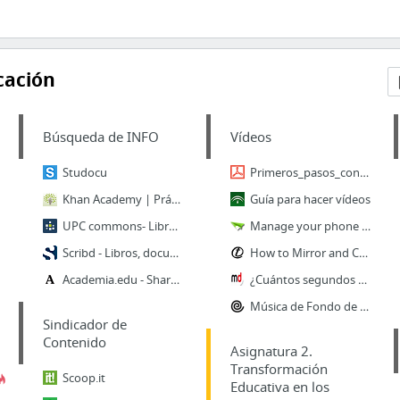
cación
Búsqueda de INFO
Vídeos
Studocu
Primeros_pasos_con_Shotcut.pdf
Khan Academy | Práctica, lecciones y cursos en línea gratuitos
Guía para hacer vídeos
UPC commons- Libros Náutica UPC
Manage your phone on web
Scribd - Libros, documentos
How to Mirror and Control Android from Ubuntu | MashTips
Academia.edu - Share research
¿Cuántos segundos puedo utilizar de una canción en mi branded content? | Marketing Directo
Música de Fondo de Dominio Público [Guía Completa 2021] - Legis Music
Sindicador de
Contenido
Asignatura 2.
Transformación
Scoop.it
Educativa en los