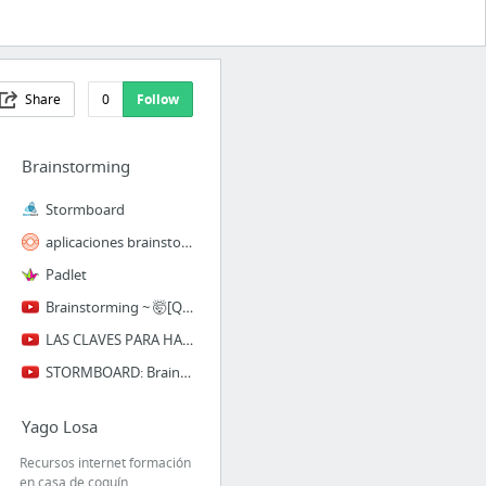
Share
0
Follow
Brainstorming
Stormboard
aplicaciones brainstorming
Padlet
Brainstorming ~ 🤯[Qué es la lluvia de ideas y cómo hacerla bien sin perder el tiempo]😏
LAS CLAVES PARA HACER UNA LLUVIA DE IDEAS O BRAINSTORMING
STORMBOARD: Brainstorming en el aula
Yago Losa
Recursos internet formación
en casa de coquín.