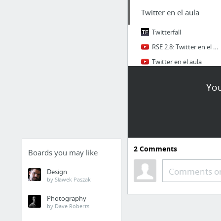
Twitter en el aula
Twitterfall
RSE 2.8: Twitter en el aula (consejos)
Twitter en el aula
Twitter. It's what's happening.bird
You
Robótica
Cuadernos Técnicos
VT en línea
2
Comments
OpenVRG - Víctor R. González
Boards you may like
Fundamentos de Robótica
Comments or
Design
by Sławek Paszak
Proyectos Escuela
Photography
Navegación
by Dave Roberts
Plataforma e-learning basada en raspberry