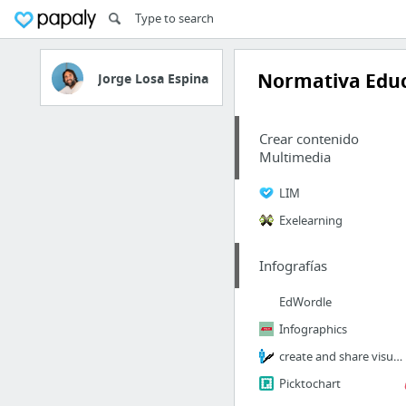
Normativa Edu
Jorge Losa Espina
Crear contenido
Multimedia
LIM
Exelearning
Infografías
EdWordle
Infographics
create and share visual ideas using infographics
Picktochart