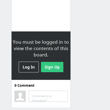
You must be logged in to
view the contents of this
board.
Log In
Sign Up
0
Comment
Компьютер
Comments or
14 компьютерных лайфхаков, которые сэкономят вам кучу времени
thoughts?
8 продвинутых приложений для бэкапа на десктопе