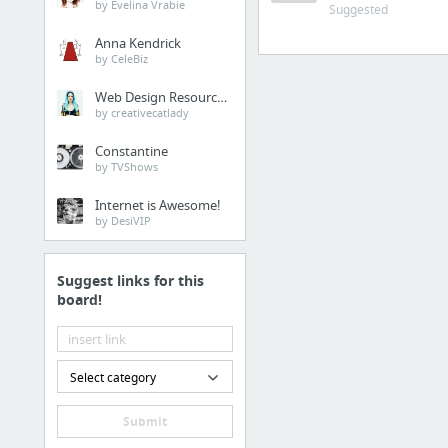
by Evelina Vrabie
Suggested
COMPTABLES
Anna Kendrick
Les expertes
by CeleBiz
Web Design Resources
by creativecatlady
Kit admin formation
Constantine
by TVShows
BPF
Internet is Awesome!
by DesiVIP
Bilan pédagogique
Suggest links for this
board!
datadock
DataDock
Select category
Votre formatrice - E.M.F
Qualité des formations
Submit