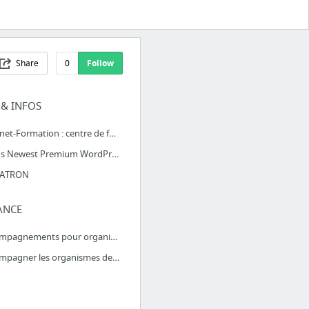
Share
0
Follow
& INFOS
Internet-Formation : centre de formation Internet et agence web - Poitiers (86), Niort ...
2020's Newest Premium WordPress themes from ThemeForest
PATRON
ANCE
Accompagnements pour organismes de formations
Accompagner les organismes de formation dans leur gestion