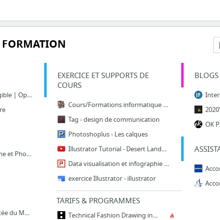
 FORMATION
EXERCICE ET SUPPORTS DE
BLOGS 
COURS
Action de formation éligible | Opcalia
Cours/Formations informatique à télécharger
re
Tag - design de communication
OK 
Photoshoplus - Les calques
ASSIST
Illustrator Tutorial - Desert Landscape Flat Design (Illustrator Flat Design Tutorial)
Philippe Bessi, Graphisme et Photographie
Data visualisation et infographie avec Illustrator
exercice Illustrator - illustrator
TARIFS & PROGRAMMES
Blog du prof T.I.M. – Lycée du Mené – Informatique
Technical Fashion Drawing in Adobe Illustrator and Adobe Photoshop