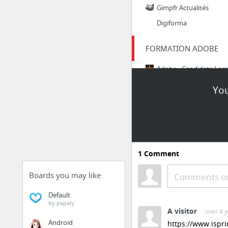
Gimpfr Actualités
Digiforma
FORMATION ADOBE
You
ENTREPRISE
Actions de formation
1
Comment
Boards you may like
Comments or
CNEFOP
Default
by papaly
A visitor
· over 4 
3 more
Android
https://www.ispri